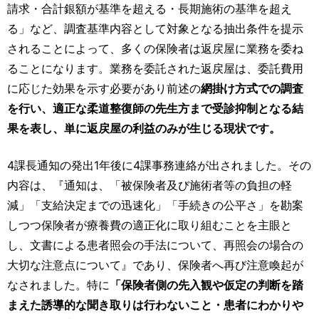
請求・合計銀額が基準を超える・長期施術の基準を超え
る」など、調査基準内容として対象となる抽出条件を提示
されることによって、多くの保険者は返戻屋に業務を委ね
ることになります。業務を委託された返戻屋は、委託費用
に応じた効果を示す必要があり前述の
網掛け方式での調査
を行い、適正な柔道整復師の先生方まで受診抑制となる結
果を表し、単に返戻屋の利益のみが生じる現状です。
4課長通知の発出1年後に4課事務連絡が出されました。その
内容は、『通知は、「被保険者及び施術者等の負担の軽
減」「支給決定までの迅速化」「手続きの公平さ」を勘案
しつつ保険者が療養費の適正化に取り組むことを主眼と
し、文書による患者照会の手法について、再照会の場合の
大切な注意点について』であり、保険者へ再び注意喚起が
なされました。特に
「保険者側の先入観や仮定の判断を踏
まえた誘導的な聞き取りは行わないこと・患者にわかりや