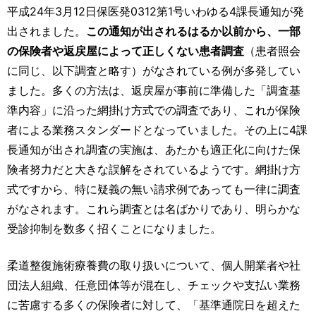
運営元
お問い合わせ
平成24年3月12日保医発0312第1号いわゆる4課長通知が発
出されました。
この通知が出されるはるか以前から、一部
の保険者や返戻屋によって正しくない患者調査
（患者照会
に同じ、以下調査と略す）がなされている例が多発してい
ました。多くの方法は、返戻屋が事前に準備した「調査基
準内容」に沿った網掛け方式での調査であり、これが保険
者による業務スタンダードとなっていました。その上に4課
長通知が出され調査の実施は、あたかも適正化に向けた保
険者努力だと大きな誤解をされているようです。網掛け方
式ですから、特に疑義の無い請求例であっても一律に調査
がなされます。これら調査とは名ばかりであり、明らかな
受診抑制を数多く招くことになりました。
柔道整復施術療養費の取り扱いについて、個人開業者や社
団法人組織、任意団体等が混在し、チェックや支払い業務
に苦慮する多くの保険者に対して、「基準通院日を超えた