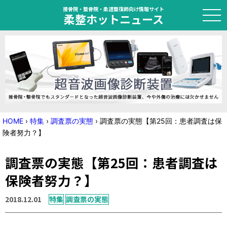
接骨院・整骨院・柔道整復師向け情報サイト
柔整ホットニュース
HOME
トピック
ニュース
HOME
›
特集
›
調査票の実態
›
調査票の実態【第25回：患者調査は保
険者努力？】
特集
調査票の実態【第25回：患者調査は
国家試験対策
保険者努力？】
学会・セミナー情報
2018.12.01
特集
調査票の実態
プライバシーポリシー
サイトマップ