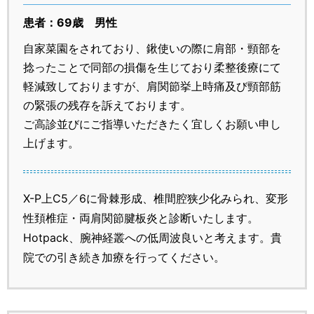
患者：69歳 男性
自家菜園をされており、鍬使いの際に肩部・頸部を
捻ったことで同部の損傷を生じており柔整後療にて
軽減致しておりますが、肩関節挙上時痛及び頸部筋
の緊張の残存を訴えております。
ご高診並びにご指導いただきたく宜しくお願い申し
上げます。
X-P上C5／6に骨棘形成、椎間腔狭少化みられ、変形
性頚椎症・両肩関節腱板炎と診断いたします。
Hotpack、腕神経叢への低周波良いと考えます。貴
院での引き続き加療を行ってください。