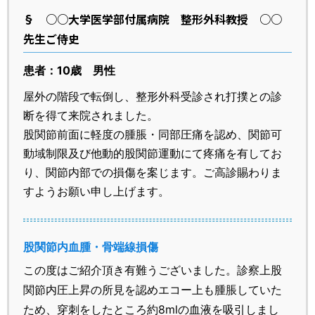
§
○○大学医学部付属病院 整形外科教授 ○○
先生ご侍史
患者：10歳 男性
屋外の階段で転倒し、整形外科受診され打撲との診
断を得て来院されました。
股関節前面に軽度の腫脹・同部圧痛を認め、関節可
動域制限及び他動的股関節運動にて疼痛を有してお
り、関節内部での損傷を案じます。ご高診賜わりま
すようお願い申し上げます。
股関節内血腫・骨端線損傷
この度はご紹介頂き有難うございました。診察上股
関節内圧上昇の所見を認めエコー上も腫脹していた
ため、穿刺をしたところ約8mlの血液を吸引しまし