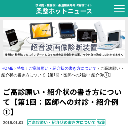
接骨院・整骨院・柔道整復師向け情報サイト
柔整ホットニュース
HOME
トピック
ニュース
HOME
›
特集
›
ご高診願い・紹介状の書き方について
›
ご高診願い・
紹介状の書き方について【第1回：医師への対診・紹介例➀】
特集
ご高診願い・紹介状の書き方につい
国家試験対策
て【第1回：医師への対診・紹介例
学会・セミナー情報
➀】
プライバシーポリシー
サイトマップ
2019.01.01
ご高診願い・紹介状の書き方について
特集