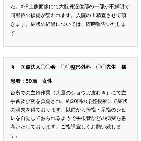
た。X-P上側面像にて大腿骨近位部の一部が不鮮明で
同部位の損傷が疑われます。入院の上精査させて頂
きます。症状の経過については、随時報告いたしま
す。
§
医療法人○○会 ○○整形外科 ○○先生 様
患者：59歳 女性
台所での主婦作業（大量のショウガ皮むき）にて左
手首及び腕を負傷され、約20回の柔整後療にて症状
の消失を得ております。以前から拇指・示指のシビ
レを自覚しておられるようで手根管などの病変を愚
考いたしております。ご指導宜しくお願い致しま
す。