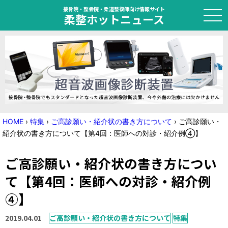
接骨院・整骨院・柔道整復師向け情報サイト
柔整ホットニュース
HOME
トピック
ニュース
HOME
›
特集
›
ご高診願い・紹介状の書き方について
›
ご高診願い・
紹介状の書き方について【第4回：医師への対診・紹介例④】
特集
ご高診願い・紹介状の書き方につい
国家試験対策
て【第4回：医師への対診・紹介例
学会・セミナー情報
④】
プライバシーポリシー
サイトマップ
2019.04.01
ご高診願い・紹介状の書き方について
特集