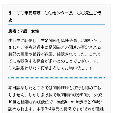
§
○○市民病院 ○○センター長 ○○先生ご侍
史
患者：7歳 女性
歩行中に転倒し、右足関節を捻挫受傷し治療いたし
ました。治療経過中に足関節との関連が否定される
膝部の腫脹や跛行が数回、確認されました。これま
でにも転倒する機会が多いとのことでございます。
ご高診賜わりたく何卒よろしくお願い致します。
本日診察したところでは関節腫脹も跛行も認めてお
りません。しかし腹臥位で股関節内旋が90度、外旋
10度と極端な内旋優位で、当然knee-in歩行とX脚が
認められます。本来3-4歳児の特徴ですがそれが遷延