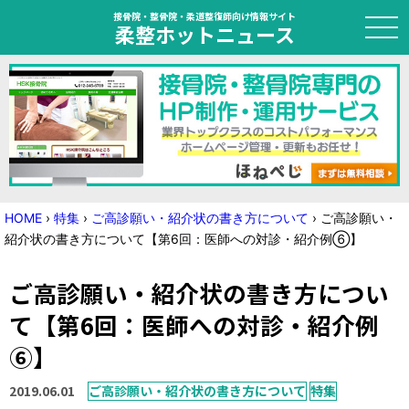
接骨院・整骨院・柔道整復師向け情報サイト
柔整ホットニュース
HOME
トピック
ニュース
HOME
›
特集
›
ご高診願い・紹介状の書き方について
›
ご高診願い・
紹介状の書き方について【第6回：医師への対診・紹介例⑥】
特集
ご高診願い・紹介状の書き方につい
国家試験対策
て【第6回：医師への対診・紹介例
学会・セミナー情報
⑥】
プライバシーポリシー
サイトマップ
2019.06.01
ご高診願い・紹介状の書き方について
特集