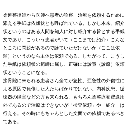
運営元
お問い合わせ
柔道整復師から医師へ患者の診察、治療を依頼するために
添える手紙は依頼状とも呼ばれている。しかし本来、紹介
状というのはある人間を知人に対し紹介する旨とする手紙
文であり、こういう患者がいて（ここまでは紹介）こんな
ところに問題があるので診ていただけないか（ここは依
頼）というのなら主体は依頼である。したがって、こうし
た手紙は依頼状の範疇に属し、正確には診察（診療）依頼
状ということになる。
接骨院に来られる患者さん全てが急性、亜急性の外傷性に
よる原因で負傷した人たちばかりではない。内科疾患、循
環器の障害などの方も来られる。もちろん柔整療養費適用
外であるので治療はできないが「検査依頼」や「紹介」は
行える。その時にもちゃんとした文面での依頼であるべき
である。