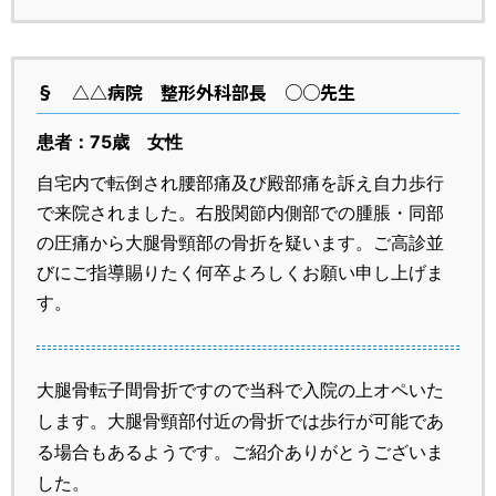
§
△△病院 整形外科部長 ○○先生
患者：75歳 女性
自宅内で転倒され腰部痛及び殿部痛を訴え自力歩行
で来院されました。右股関節内側部での腫脹・同部
の圧痛から大腿骨頸部の骨折を疑います。ご高診並
びにご指導賜りたく何卒よろしくお願い申し上げま
す。
大腿骨転子間骨折ですので当科で入院の上オペいた
します。大腿骨頸部付近の骨折では歩行が可能であ
る場合もあるようです。ご紹介ありがとうございま
した。