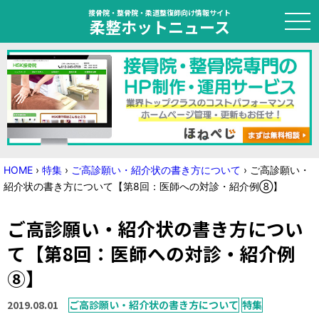
接骨院・整骨院・柔道整復師向け情報サイト
柔整ホットニュース
HOME
トピック
ニュース
HOME
›
特集
›
ご高診願い・紹介状の書き方について
›
ご高診願い・
紹介状の書き方について【第8回：医師への対診・紹介例⑧】
特集
ご高診願い・紹介状の書き方につい
国家試験対策
て【第8回：医師への対診・紹介例
学会・セミナー情報
⑧】
プライバシーポリシー
サイトマップ
2019.08.01
ご高診願い・紹介状の書き方について
特集