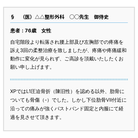
§
（医）△△整形外科 ○○先生 御侍史
患者：76歳 女性
自宅階段より転落され腰上部及び左胸部での疼痛を
訴え3回の柔整治療を致しましたが、疼痛や疼痛緩和
動作に変化が見られず、ご高診を頂戴いたしたくお
願い申し上げます。
XPではL1圧迫骨折（陳旧性）を認める以外、肋骨に
ついても骨傷（-）でした。しかし下位肋骨Ⅶ付近に
沿っての痛みが強くバストバンド固定と内服にて経
過を見させて頂きます。