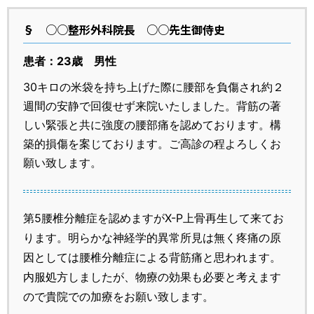
§
○○整形外科院長 ○○先生御侍史
患者：23歳 男性
30キロの米袋を持ち上げた際に腰部を負傷され約２
週間の安静で回復せず来院いたしました。背筋の著
しい緊張と共に強度の腰部痛を認めております。構
築的損傷を案じております。ご高診の程よろしくお
願い致します。
第5腰椎分離症を認めますがX-P上骨再生して来てお
ります。明らかな神経学的異常所見は無く疼痛の原
因としては腰椎分離症による背筋痛と思われます。
内服処方しましたが、物療の効果も必要と考えます
ので貴院での加療をお願い致します。