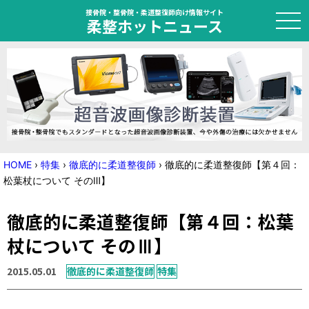
接骨院・整骨院・柔道整復師向け情報サイト
柔整ホットニュース
HOME
トピック
ニュース
HOME
›
特集
›
徹底的に柔道整復師
›
徹底的に柔道整復師【第４回：
松葉杖について そのⅢ】
特集
徹底的に柔道整復師【第４回：松葉
国家試験対策
杖について そのⅢ】
学会・セミナー情報
2015.05.01
徹底的に柔道整復師
特集
プライバシーポリシー
サイトマップ