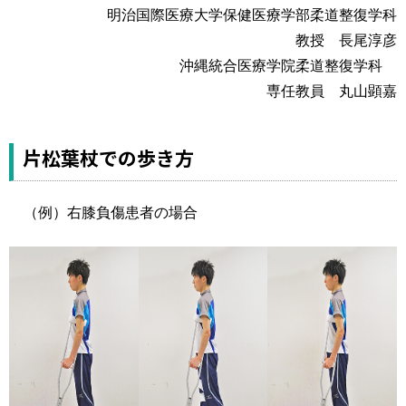
運営元
お問い合わせ
明治国際医療大学保健医療学部柔道整復学科
教授 長尾淳彦
沖縄統合医療学院柔道整復学科
専任教員 丸山顕嘉
片松葉杖での歩き方
（例）右膝負傷患者の場合