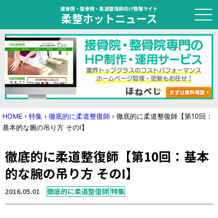
接骨院・整骨院・柔道整復師向け情報サイト
柔整ホットニュース
HOME
トピック
ニュース
HOME
›
特集
›
徹底的に柔道整復師
›
徹底的に柔道整復師【第10回：
基本的な腕の吊り方 そのI】
特集
徹底的に柔道整復師【第10回：基本
国家試験対策
的な腕の吊り方 そのI】
学会・セミナー情報
2016.05.01
徹底的に柔道整復師
特集
プライバシーポリシー
サイトマップ