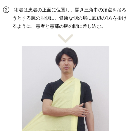
② 術者は患者の正面に位置し、開き三角巾の頂点を吊ろ
うとする腕の肘側に、健康な側の肩に底辺の1方を掛け
るように、患者と患部の腕の間に差し込む。