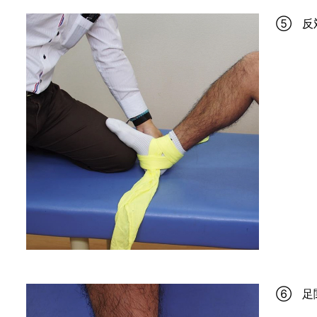
⑤ 反
⑥ 足