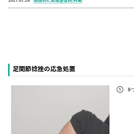
足関節捻挫の応急処置
① 8