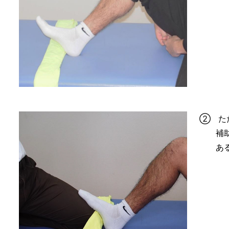
② た
補
あ