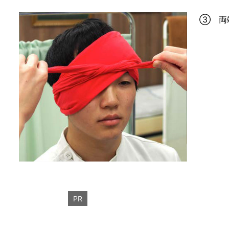
③ 両
PR