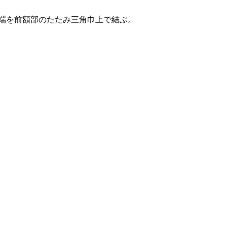
端を前額部のたたみ三角巾上で結ぶ。