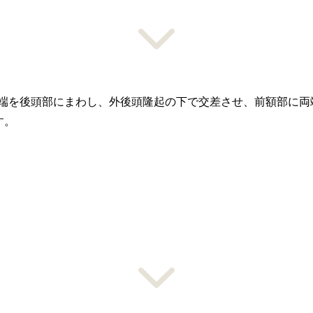
端を後頭部にまわし、外後頭隆起の下で交差させ、前額部に両
す。