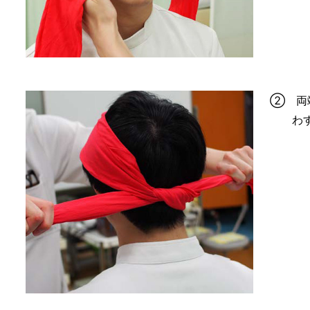
② 両
わ