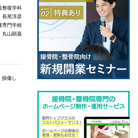
道整復学科
 長尾淳彦
護専門学校
 丸山顕嘉
、損傷し