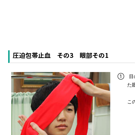
圧迫包帯止血 その3 眼部その1
① 目
た
こ