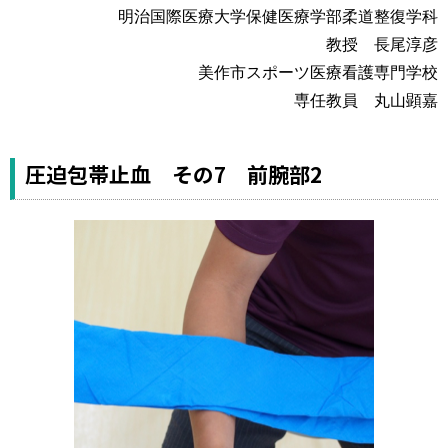
運営元
お問い合わせ
明治国際医療大学保健医療学部柔道整復学科
教授 長尾淳彦
美作市スポーツ医療看護専門学校
専任教員 丸山顕嘉
圧迫包帯止血 その7 前腕部2