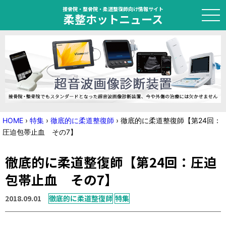
接骨院・整骨院・柔道整復師向け情報サイト
柔整ホットニュース
HOME
トピック
ニュース
HOME
›
特集
›
徹底的に柔道整復師
›
徹底的に柔道整復師【第24回：
圧迫包帯止血 その7】
特集
徹底的に柔道整復師【第24回：圧迫
国家試験対策
包帯止血 その7】
学会・セミナー情報
2018.09.01
徹底的に柔道整復師
特集
プライバシーポリシー
サイトマップ