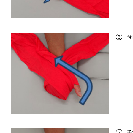
⑥ 母
⑦ 手