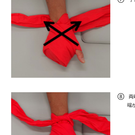
⑧ 両
端