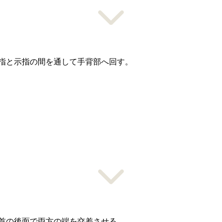
指と示指の間を通して手背部へ回す。
首の後面で両方の端を交差させる。