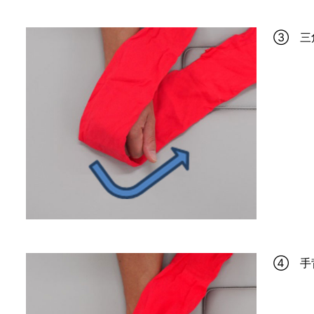
③ 三
④ 手