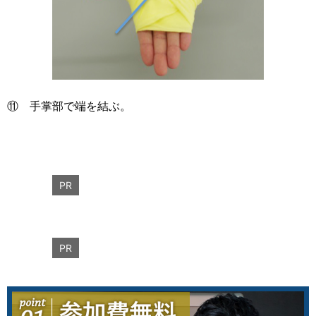
⑪ 手掌部で端を結ぶ。
PR
PR