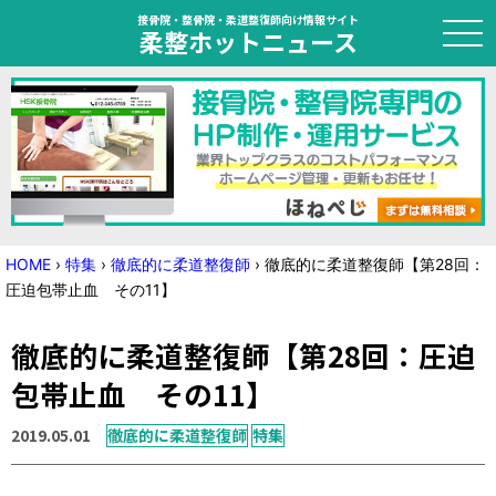
接骨院・整骨院・柔道整復師向け情報サイト
柔整ホットニュース
HOME
トピック
ニュース
HOME
›
特集
›
徹底的に柔道整復師
›
徹底的に柔道整復師【第28回：
圧迫包帯止血 その11】
特集
徹底的に柔道整復師【第28回：圧迫
国家試験対策
包帯止血 その11】
学会・セミナー情報
2019.05.01
徹底的に柔道整復師
特集
プライバシーポリシー
サイトマップ