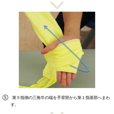
⑤ 第５指側の三角巾の端を手背部から第１指基部へまわ
す。