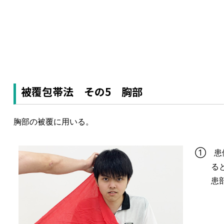
被覆包帯法 その5 胸部
胸部の被覆に用いる。
① 患
る
患