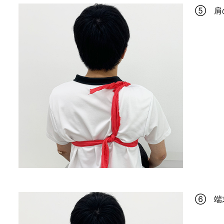
⑤ 肩
⑥ 端