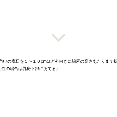
角巾の底辺を５〜１０cmほど外向きに鳩尾の高さあたりまで
女性の場合は乳房下部にあてる）