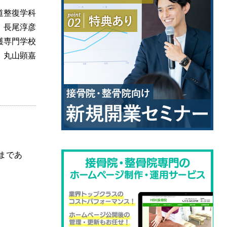
道整復学科
 長尾淳彦
護専門学校
 丸山顕嘉
まであ