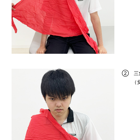
② 三
（