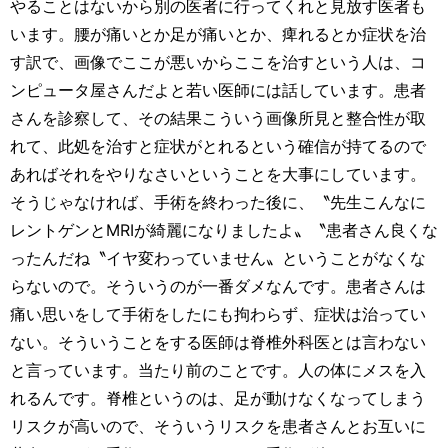
やることはないから別の医者に行ってくれと見放す医者も
います。腰が痛いとか足が痛いとか、痺れるとか症状を治
す訳で、画像でここが悪いからここを治すという人は、コ
ンピュータ屋さんだよと若い医師には話しています。患者
さんを診察して、その結果こういう画像所見と整合性が取
れて、此処を治すと症状がとれるという確信が持てるので
あればそれをやりなさいということを大事にしています。
そうじゃなければ、手術を終わった後に、〝先生こんなに
レントゲンとMRIが綺麗になりましたよ〟〝患者さん良くな
ったんだね〝イヤ変わっていません〟ということがなくな
らないので。そういうのが一番ダメなんです。患者さんは
痛い思いをして手術をしたにも拘わらず、症状は治ってい
ない。そういうことをする医師は脊椎外科医とは言わない
と言っています。当たり前のことです。人の体にメスを入
れるんです。脊椎というのは、足が動けなくなってしまう
リスクが高いので、そういうリスクを患者さんとお互いに