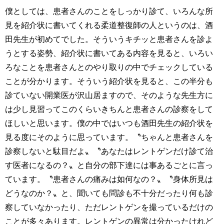
僕としては、患者さんのことをしっかり診て、いろんな所
見を紹介状に書いてくれる柔道整復師の人というのは、酒
田先生が初めてでした。そういうキチッと患者さんを診よ
うとする姿勢、紹介状に書いてある内容を見ると、いろい
ろなことを患者さんとのやり取りの中でチェックしている
ことが分かります。そういう紹介状を見ると、この半分も
診ていない開業医が沢山居ますので、そのような先生方に
は少し見習ってこのくらいきちんと患者さんの診察をして
ほしいと思います。僕の中ではいつも酒田先生の紹介状を
見る度にそのように思っています。〝ちゃんと患者さんを
診察しないと駄目だよ〟〝あなたはレントゲンだけ診て治
す医者になるの？〟と自分の部下達には事あるごとに言っ
ています。〝患者さんの痛みは如何なの？〟〝身体所見は
どうなのか？〟と、聞いても問診も不十分だったり何も診
察していなかったり、ただレントゲンを撮っているだけの
ことが多々あります。レントゲンの異常は分かったけれど