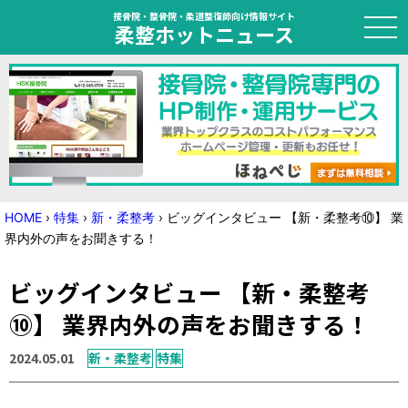
接骨院・整骨院・柔道整復師向け情報サイト
柔整ホットニュース
HOME
トピック
ニュース
HOME
›
特集
›
新・柔整考
›
ビッグインタビュー 【新・柔整考⑩】 業
界内外の声をお聞きする！
特集
ビッグインタビュー 【新・柔整考
国家試験対策
⑩】 業界内外の声をお聞きする！
学会・セミナー情報
2024.05.01
新・柔整考
特集
プライバシーポリシー
サイトマップ