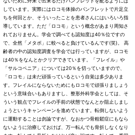
ないために外来で出来るだけパンフレットを配るようには
しています。実際にはロコモ体操のパンフレットで片足立
ちを何回とか、そういったことを患者さんにはいろいろ指
導しています。ただ「ロコモ」という概念があまり周知さ
れておりません。学会で調べても認知度は40％位ですの
で、全然「メタボ」に較べると負けているんです(笑)。 高
齢者の中の認知度調査を学会では行っていますが、ロコモ
は40％をなんとかクリアできています。「フレイル」や
「サルコペニア」については20％を切っていますので、
「ロコモ」は未だ頑張っているという自覚は多少ありま
す。フレイルにならないためにもロコモで頑張りましょう
という意味合いもありますし、整形外科学会としては、そ
ういう観点でフレイルの手前の状態でなんとか阻止しまし
ょうというキャンペーンを進めています。転倒しないよう
に運動することは勿論ですが、なおかつ骨粗鬆症にもなら
ないように治療しておけば、万一転んでも骨折しなくなり