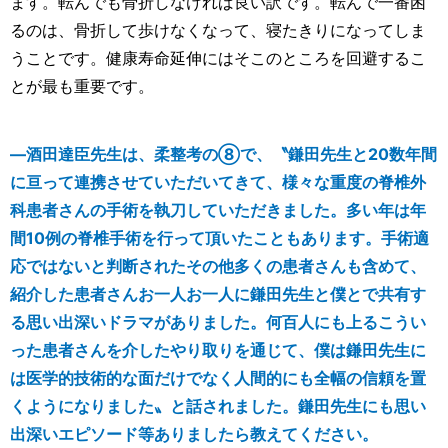
ます。転んでも骨折しなければ良い訳です。転んで一番困
るのは、骨折して歩けなくなって、寝たきりになってしま
うことです。健康寿命延伸にはそこのところを回避するこ
とが最も重要です。
―酒田達臣先生は、柔整考の⑧で、〝鎌田先生と20数年間
に亘って連携させていただいてきて、様々な重度の脊椎外
科患者さんの手術を執刀していただきました。多い年は年
間10例の脊椎手術を行って頂いたこともあります。手術適
応ではないと判断されたその他多くの患者さんも含めて、
紹介した患者さんお一人お一人に鎌田先生と僕とで共有す
る思い出深いドラマがありました。何百人にも上るこうい
った患者さんを介したやり取りを通じて、僕は鎌田先生に
は医学的技術的な面だけでなく人間的にも全幅の信頼を置
くようになりました〟と話されました。鎌田先生にも思い
出深いエピソード等ありましたら教えてください。