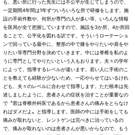
も、悪い所に行った先生には不公平が生じてしまうので、
一定期間4年間は1年ずついろいろな所で研修をします。施
設の手術件数や、何所が専門の人が多い等、いろんな情報
を医局が全て把握していますので、施設を3か所、4か所回
ることで、公平化を図れる訳です。そういうローテーショ
ンで回っている最中に、整形の中で膝をやりたいや肩をや
りたい等専門分野を決めていきます。中には脊椎を私のよ
うに専門としてやりたいという人もおります。夫々の学年
によって、指導するレベルが違います。若い人に手術のこ
とを教えても経験が少ないため、一応やらせてはいるけれ
ども、夫々のレベルに合わせて指導します。ただ根本は先
述しましたように、患者さんの症状を治すことが重要なの
で〝君は脊椎外科医であるから患者さんの痛みをとらなけ
ればダメだよ〟と指導します。医師の中には手術をしても
痛みが取れないと、レントゲンは完ぺきに治っているの
で、痛みが取れないのは患者さんが悪いからなので、もう