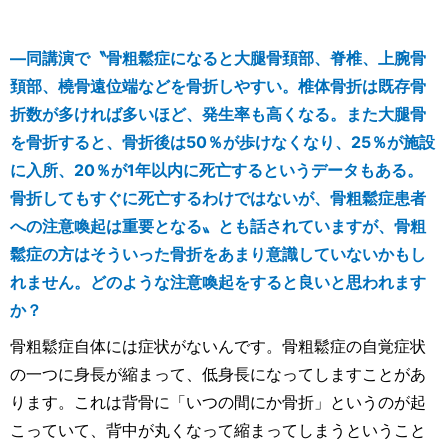
―同講演で〝骨粗鬆症になると大腿骨頚部、脊椎、上腕骨
頚部、橈骨遠位端などを骨折しやすい。椎体骨折は既存骨
折数が多ければ多いほど、発生率も高くなる。また大腿骨
を骨折すると、骨折後は50％が歩けなくなり、25％が施設
に入所、20％が1年以内に死亡するというデータもある。
骨折してもすぐに死亡するわけではないが、骨粗鬆症患者
への注意喚起は重要となる〟とも話されていますが、骨粗
鬆症の方はそういった骨折をあまり意識していないかもし
れません。どのような注意喚起をすると良いと思われます
か？
骨粗鬆症自体には症状がないんです。骨粗鬆症の自覚症状
の一つに身長が縮まって、低身長になってしますことがあ
ります。これは背骨に「いつの間にか骨折」というのが起
こっていて、背中が丸くなって縮まってしまうということ