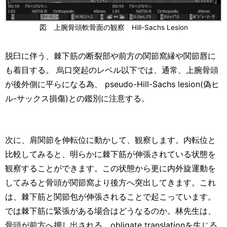
図 上腕骨頭軟骨面の観察 Hill-Sachs Lesion
脱臼に伴う、棘下筋の断裂部や前方の関節窩縁や関節唇に
も着目する。 烏口突起のレベル以下では、通常、上腕骨頭
が後外側に平らになる為、 pseudo-Hill-Sachs lesion(偽ヒ
ル-サックス損傷)との鑑別に注意する。
次に、肩関節を伸転位に動かして、観察します。内転位と
比較してみると、明らかに棘下筋が伸張されている状態を
観察することができます。この状態から更に内外旋運動を
してみると骨頭が関節窩より後方へ突出してきます。これ
は、棘下筋と関節包が伸張されることで起こっています。
では棘下筋に緊張がある場合はどうなるのか。林先生は、
骨頭が前方へ押し出される、obligate translationを生じる