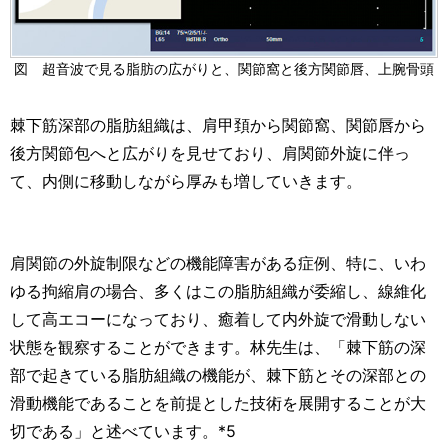
図 超音波で見る脂肪の広がりと、関節窩と後方関節唇、上腕骨頭
棘下筋深部の脂肪組織は、肩甲頚から関節窩、関節唇から
後方関節包へと広がりを見せており、肩関節外旋に伴っ
て、内側に移動しながら厚みも増していきます。
肩関節の外旋制限などの機能障害がある症例、特に、いわ
ゆる拘縮肩の場合、多くはこの脂肪組織が委縮し、線維化
して高エコーになっており、癒着して内外旋で滑動しない
状態を観察することができます。林先生は、「棘下筋の深
部で起きている脂肪組織の機能が、棘下筋とその深部との
滑動機能であることを前提とした技術を展開することが大
切である」と述べています。*5