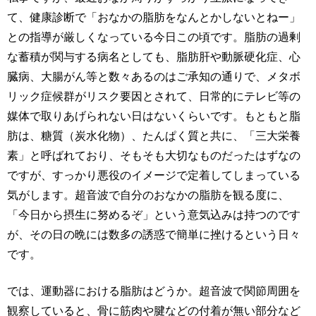
て、健康診断で「おなかの脂肪をなんとかしないとねー」
との指導が厳しくなっている今日この頃です。脂肪の過剰
な蓄積が関与する病名としても、脂肪肝や動脈硬化症、心
臓病、大腸がん等と数々あるのはご承知の通りで、メタボ
リック症候群がリスク要因とされて、日常的にテレビ等の
媒体で取りあげられない日はないくらいです。もともと脂
肪は、糖質（炭水化物）、たんぱく質と共に、「三大栄養
素」と呼ばれており、そもそも大切なものだったはずなの
ですが、すっかり悪役のイメージで定着してしまっている
気がします。超音波で自分のおなかの脂肪を観る度に、
「今日から摂生に努めるぞ」という意気込みは持つのです
が、その日の晩には数多の誘惑で簡単に挫けるという日々
です。
では、運動器における脂肪はどうか。超音波で関節周囲を
観察していると、骨に筋肉や腱などの付着が無い部分など