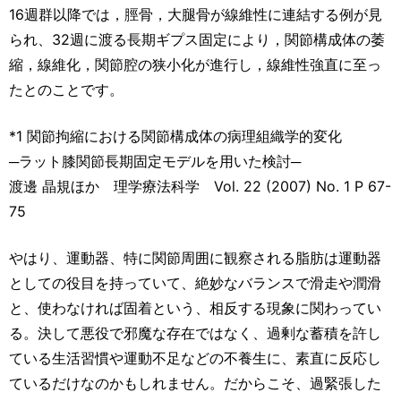
16週群以降では，脛骨，大腿骨が線維性に連結する例が見
られ、32週に渡る長期ギプス固定により，関節構成体の萎
縮，線維化，関節腔の狭小化が進行し，線維性強直に至っ
たとのことです。
*1 関節拘縮における関節構成体の病理組織学的変化
─ラット膝関節長期固定モデルを用いた検討─
渡邊 晶規ほか 理学療法科学 Vol. 22 (2007) No. 1 P 67-
75
やはり、運動器、特に関節周囲に観察される脂肪は運動器
としての役目を持っていて、絶妙なバランスで滑走や潤滑
と、使わなければ固着という、相反する現象に関わってい
る。決して悪役で邪魔な存在ではなく、過剰な蓄積を許し
ている生活習慣や運動不足などの不養生に、素直に反応し
ているだけなのかもしれません。だからこそ、過緊張した