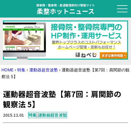
接骨院・整骨院・柔道整復師向け情報サイト
柔整ホットニュース
HOME
トピック
ニュース
HOME
›
特集
›
運動器超音波塾
›
運動器超音波塾【第7回：肩関節の観
察法 5】
特集
運動器超音波塾【第7回：肩関節の
国家試験対策
観察法 5】
学会・セミナー情報
2015.12.01
特集
運動器超音波塾
プライバシーポリシー
サイトマップ