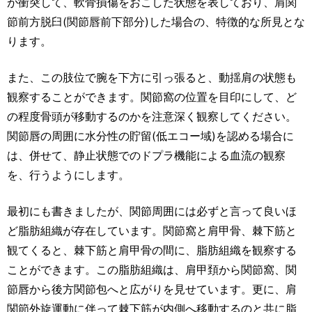
が衝突して、軟骨損傷をおこした状態を表しており、肩関
節前方脱臼(関節唇前下部分)した場合の、特徴的な所見とな
ります。
また、この肢位で腕を下方に引っ張ると、動揺肩の状態も
観察することができます。関節窩の位置を目印にして、ど
の程度骨頭が移動するのかを注意深く観察してください。
関節唇の周囲に水分性の貯留(低エコー域)を認める場合に
は、併せて、静止状態でのドプラ機能による血流の観察
を、行うようにします。
最初にも書きましたが、関節周囲には必ずと言って良いほ
ど脂肪組織が存在しています。関節窩と肩甲骨、棘下筋と
観てくると、棘下筋と肩甲骨の間に、脂肪組織を観察する
ことができます。この脂肪組織は、肩甲頚から関節窩、関
節唇から後方関節包へと広がりを見せています。更に、肩
関節外旋運動に伴って棘下筋が内側へ移動するのと共に脂