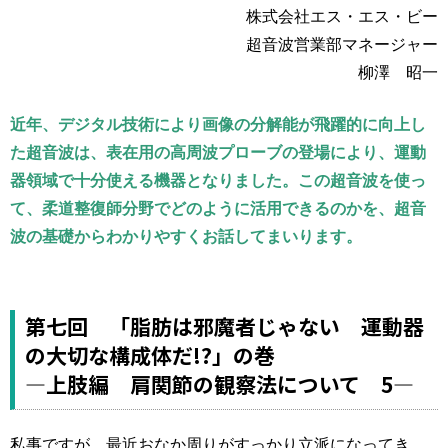
運営元
お問い合わせ
株式会社エス・エス・ビー
超音波営業部マネージャー
柳澤 昭一
近年、デジタル技術により画像の分解能が飛躍的に向上し
た超音波は、表在用の高周波プローブの登場により、運動
器領域で十分使える機器となりました。この超音波を使っ
て、柔道整復師分野でどのように活用できるのかを、超音
波の基礎からわかりやすくお話してまいります。
第七回 「脂肪は邪魔者じゃない 運動器
の大切な構成体だ!?」の巻
―上肢編 肩関節の観察法について 5―
私事ですが、最近おなか周りがすっかり立派になってき