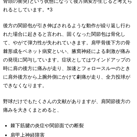
骨頭の衝突)という状態になって後方病変が生じると考えら
れるとしています。*3
後方の関節包が引き伸ばされるような動作が繰り返し行わ
れた場合に起きると言われ、固くなった関節包は骨化し
て、やがて弾力性が失われていきます。肩甲骨後下方の骨
棘形成をベネット病変といい、腋窩神経による刺激が痛み
の発現に関与しています。症状としてはワインドアップの
時に肩の後方に痛みが走り、加速とフォロースルーのとき
に肩外後方から上腕外側にかけて劇痛が走り、全力投球が
できなくなります。
野球だけでもたくさんの文献がありますが、肩関節後方の
痛みを大きくまとめると、
棘下筋腱の炎症や関節面での断裂
肩甲上神経障害