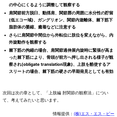
の中心にくるように調整して観察する
肩関節前方脱臼、動揺肩、関節唇の周囲に水分性の貯留
(低エコー域)、ガングリオン、関節内遊離体、棘下筋下
脂肪体の萎縮、癒着などに注意する
さらに肩関節中間位から外転位に肢位を変えながら、内
外旋動作を観察する
棘下筋の拘縮の場合、肩関節過伸展内旋時に緊張が高ま
った棘下筋により、骨頭が前方へ押し出される様子が観
察され(obligate translation現象)、上肢を酷使するア
スリートの場合、棘下筋の硬さの早期発見としても有効
次回は次の章として、「上肢編 肘関節の観察法」につい
て、考えてみたいと思います。
情報提供：
(株)エス・エス・ビー