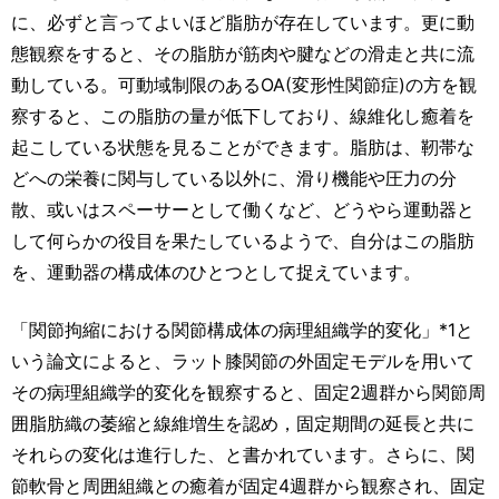
に、必ずと言ってよいほど脂肪が存在しています。更に動
態観察をすると、その脂肪が筋肉や腱などの滑走と共に流
動している。可動域制限のあるOA(変形性関節症)の方を観
察すると、この脂肪の量が低下しており、線維化し癒着を
起こしている状態を見ることができます。脂肪は、靭帯な
どへの栄養に関与している以外に、滑り機能や圧力の分
散、或いはスペーサーとして働くなど、どうやら運動器と
して何らかの役目を果たしているようで、自分はこの脂肪
を、運動器の構成体のひとつとして捉えています。
「関節拘縮における関節構成体の病理組織学的変化」*1と
いう論文によると、ラット膝関節の外固定モデルを用いて
その病理組織学的変化を観察すると、固定2週群から関節周
囲脂肪織の萎縮と線維増生を認め，固定期間の延長と共に
それらの変化は進行した、と書かれています。さらに、関
節軟骨と周囲組織との癒着が固定4週群から観察され、固定