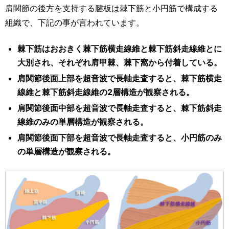
肩関節の後方を支持する腱板は棘下筋と小円筋で構成する
組織で、下記の事が言われています。
棘下筋はおおきく棘下筋横走線維と棘下筋斜走線維とに
大別され、それぞれ肩甲棘、棘下窩から付着している。
肩関節後面上部を超音波で長軸走査すると、棘下筋横走
線維と棘下筋斜走線維の2層構造が観察される。
肩関節後面中部を超音波で長軸走査すると、棘下筋斜走
線維のみの単層構造が観察される。
肩関節後面下部を超音波で長軸走査すると、小円筋のみ
の単層構造が観察される。