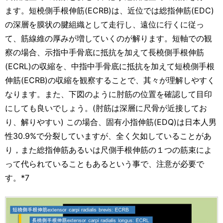
ます。短橈側手根伸筋(ECRB)は、近位では総指伸筋(EDC)
の深層を膜状の腱組織として走行し、遠位に行くに従っ
て、筋線維の厚みが増していくのが解ります。短軸での観
察の場合、示指中手骨底に抵抗を加えて長橈側手根伸筋
(ECRL)の収縮を、中指中手骨底に抵抗を加えて短橈側手根
伸筋(ECRB)の収縮を観察することで、其々が理解しやすく
なります。また、下図のように肘筋の位置を確認して目印
にしても良いでしょう。(肘筋は深層に尺骨が近接してお
り、解りやすい) この場合、固有小指伸筋(EDQ)は日本人男
性30.9%で分裂していますが、全く欠如していることがあ
り，また総指伸筋あるいは尺側手根伸筋の１つの筋束によ
って代られていることもあるという事で、注意が必要で
す。*7