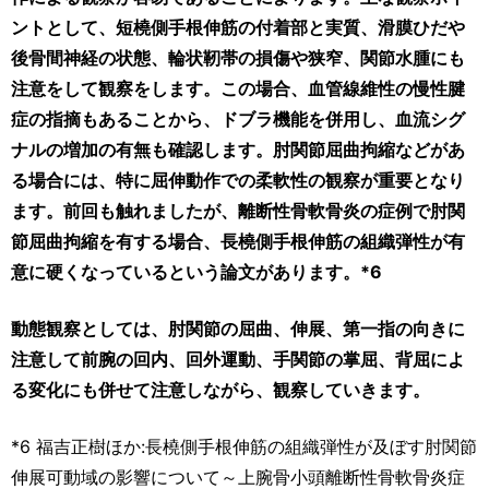
ントとして、短橈側手根伸筋の付着部と実質、滑膜ひだや
後骨間神経の状態、輪状靭帯の損傷や狭窄、関節水腫にも
注意をして観察をします。この場合、血管線維性の慢性腱
症の指摘もあることから、ドブラ機能を併用し、血流シグ
ナルの増加の有無も確認します。肘関節屈曲拘縮などがあ
る場合には、特に屈伸動作での柔軟性の観察が重要となり
ます。前回も触れましたが、離断性骨軟骨炎の症例で肘関
節屈曲拘縮を有する場合、長橈側手根伸筋の組織弾性が有
意に硬くなっているという論文があります。*6
動態観察としては、肘関節の屈曲、伸展、第一指の向きに
注意して前腕の回内、回外運動、手関節の掌屈、背屈によ
る変化にも併せて注意しながら、観察していきます。
*6 福吉正樹ほか:長橈側手根伸筋の組織弾性が及ぼす肘関節
伸展可動域の影響について～上腕骨小頭離断性骨軟骨炎症