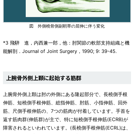
図 外側橈骨側副靭帯の屈伸に伴う変化
*3 飛騨 進，内西兼一郎，他：肘関節の軟部支持組織と機
能解剖．Journal of Joint Surgery，1990; 9: 39-45.
上腕骨外側上顆に起始する筋群
上腕骨外側上顆は肘の外側にある隆起部分で、長橈側手根
伸筋、短橈側手根伸筋、総指伸筋、肘筋、小指伸筋、回外
筋、尺側手根伸筋の、7つの筋肉が付着しています。手首を
返す筋肉群(伸筋群)が主で、特に短橈側手根伸筋(ECRB)が
障害されるといわれています。(長橈側手根伸筋(ECRL)は、