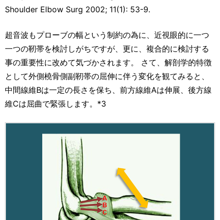
Shoulder Elbow Surg 2002; 11(1): 53-9.
超音波もプローブの幅という制約の為に、近視眼的に一つ
一つの靭帯を検討しがちですが、更に、複合的に検討する
事の重要性に改めて気づかされます。 さて、解剖学的特徴
として外側橈骨側副靭帯の屈伸に伴う変化を観てみると、
中間線維Bは一定の長さを保ち、前方線維Aは伸展、後方線
維Cは屈曲で緊張します。*3