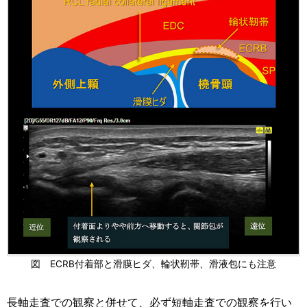
図 ECRB付着部と滑膜ヒダ、輪状靭帯、滑液包にも注意
長軸走査での観察と併せて、必ず短軸走査での観察を行い