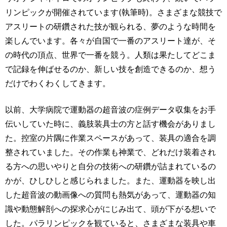
リンピックが開催されています(執筆時)。さまざまな競技で
アスリートの研鑽された技が観られる、夢のような時間を
楽しんでいます。各々が自国で一番のアスリート達が、そ
の時代の頂点、世界で一番を競う。人類は果たしてどこま
で記録を伸ばせるのか、新しい技を創造できるのか、想う
だけでわくわくしてきます。
以前、大学病院で運動器の超音波の症例データ収集をお手
伝いしていた時に、義肢装具士の方と話す機会がありまし
た。控室の片隅に作業スペースがあって、装具の適合を調
整されていました。その作業も神業で、どれだけ装着され
る方への思いやりと自分の技術への研鑽が詰まれているの
かが、ひしひしと感じられました。また、運動器を映し出
した超音波の動画像への質問も熱気があって、運動器の知
識や動態解剖への探求心がにじみ出て、頭が下がる想いで
した。パラリンピックを観ていると、さまざまな装具や車