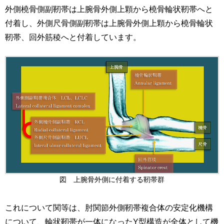
外側橈骨側副靭帯は上腕骨外側上顆から橈骨輪状靭帯へと
付着し、外側尺骨側副靭帯は上腕骨外側上顆から橈骨輪状
靭帯、回外筋稜へと付着しています。
図 上腕骨外側に付着する靭帯群
これについて関等は、肘関節外側靭帯複合体の安定化機構
について、輪状靭帯が一体になったY型構造が全体として機