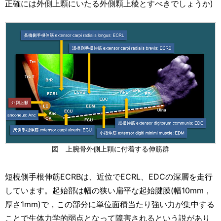
正確には外側上顆にいたる外側顆上稜とすべきでしょうか)
図 上腕骨外側上顆に付着する伸筋群
短橈側手根伸筋ECRBは、近位でECRL、EDCの深層を走行
しています。起始部は幅の狭い扁平な起始腱膜(幅10mm，
厚さ1mm)で，この部分に単位面積当たり強い力が集中する
ことで生体力学的弱点となって障害されるという説があり