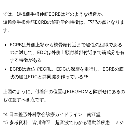
では、短橈側手根伸筋ECRBはどのような構造か。
短橈側手根伸筋ECRBの解剖学的特徴は、下記の点となりま
す。
ECRBは外側上顆から橈骨頭付近まで腱性の組織である
のに対して、EDCは外側上顆付着部付近まで筋成分を有
する特徴がある
ECRBは近位でECRL、EDCの深層を走行し、ECRBの膜
状の腱はEDCと共同腱を作っている*5
上図のように、付着部の位置はEDC/EDMと隣併せにあるの
も注意すべき点です。
*4 日本整形外科学会診療ガイドライン 南江堂
*5 参考資料 皆川洋至 超音波でわかる運動器疾患 メジ