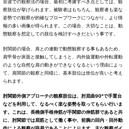
音波での観察法の場合、最初に考慮すべき点としては、観
察肢位が挙げられます。被験者はもちろん、観察者も楽な
姿勢での観察が的確なプローブワークにつながり、より情
報の多い画像が得られます。この場合、大切なことは、動
態観察を想定しての肢位を検討すべきだという事です。
肘関節の場合、肩との連動で動態観察する事もあるため、
肩甲骨が床面と接触してしまうと、内外旋運動や外転運動
のような自然な肩の動きができなくなるという理由によっ
て、肩関節の観察と同様に、基本肢位は坐位が良いと考え
られます。
肘関節外側アプローチの観察肢位は、肘屈曲90°で手置台
などを利用して、なるべく楽な姿勢を取ってもらい行いま
す。これは、長橈側手根伸筋が手関節の伸筋群であると共
に、肘関節では屈筋として働く事や、前腕の回内・回外動
作による観察が容易であることによります。主な観察ポイ