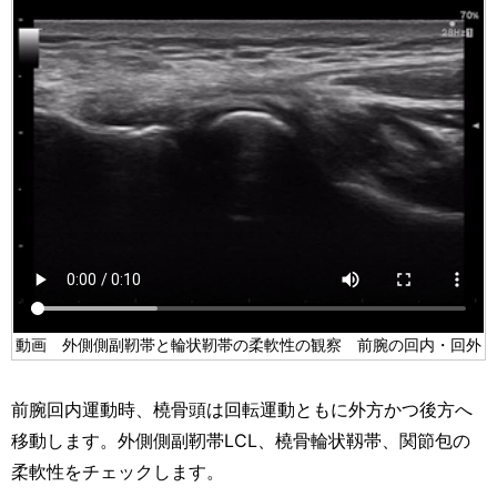
動画 外側側副靭帯と輪状靭帯の柔軟性の観察 前腕の回内・回外
前腕回内運動時、橈骨頭は回転運動ともに外方かつ後方へ
移動します。外側側副靭帯LCL、橈骨輪状靱帯、関節包の
柔軟性をチェックします。