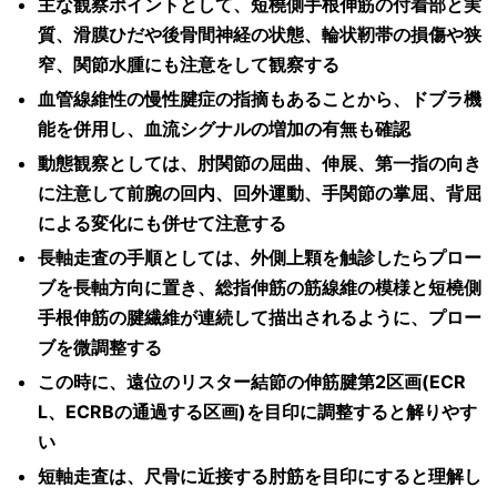
主な観察ポイントとして、短橈側手根伸筋の付着部と実
質、滑膜ひだや後骨間神経の状態、輪状靭帯の損傷や狭
窄、関節水腫にも注意をして観察する
血管線維性の慢性腱症の指摘もあることから、ドブラ機
能を併用し、血流シグナルの増加の有無も確認
動態観察としては、肘関節の屈曲、伸展、第一指の向き
に注意して前腕の回内、回外運動、手関節の掌屈、背屈
による変化にも併せて注意する
長軸走査の手順としては、外側上顆を触診したらプロー
ブを長軸方向に置き、総指伸筋の筋線維の模様と短橈側
手根伸筋の腱繊維が連続して描出されるように、プロー
ブを微調整する
この時に、遠位のリスター結節の伸筋腱第2区画(ECR
L、ECRBの通過する区画)を目印に調整すると解りやす
い
短軸走査は、尺骨に近接する肘筋を目印にすると理解し