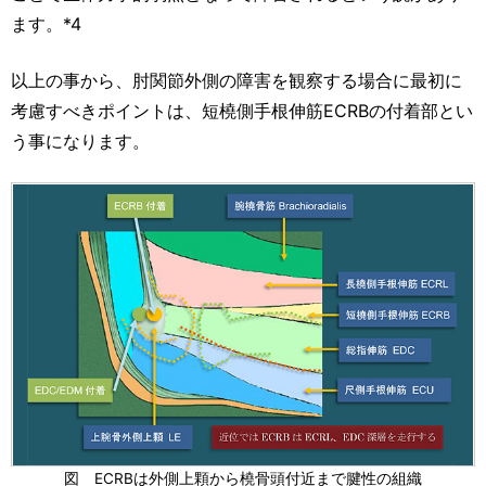
ます。*4
以上の事から、肘関節外側の障害を観察する場合に最初に
考慮すべきポイントは、短橈側手根伸筋ECRBの付着部とい
う事になります。
図 ECRBは外側上顆から橈骨頭付近まで腱性の組織