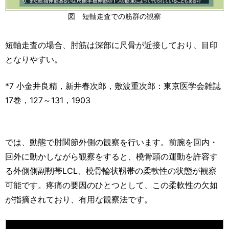
図 短軸走査での筋群の観察
短軸走査の場合、肘筋は深部に尺骨が近接しており、目印
となりやすい。
*7 小金井良精，新井春次郎，敷波重次郎：東京医学会雑誌
17巻，127～131，1903
では、動態で肘関節外側の観察を行います。前腕を回内・
回外に動かしながら観察をすると、橈骨頭の運動を許容す
る外側側副靭帯LCL、橈骨輪状靱帯の柔軟性の状態が観察
可能です。疼痛の要因のひとつとして、この柔軟性の欠如
が指摘されており、有用な観察法です。