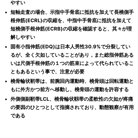
やすい
短軸走査の場合、示指中手骨底に抵抗を加えて長橈側手
根伸筋(ECRL)の収縮を、中指中手骨底に抵抗を加えて
短橈側手根伸筋(ECRB)の収縮を確認すると、其々が理
解しやすい
固有小指伸筋(EDQ)は日本人男性30.9%で分裂してい
るが、全く欠如していることがあり，また総指伸筋ある
いは尺側手根伸筋の１つの筋束によって代られているこ
ともあるという事で、注意が必要
橈骨輪状靭帯は、前腕回内運動時、橈骨頭は回転運動と
もに外方かつ前方へ移動し、橈骨頭の運動を許容する
外側側副靭帯LCL、橈骨輪状靱帯の柔軟性の欠如が疼痛
の要因のひとつとして指摘されており、動態観察が有用
である