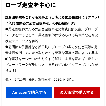
ローブ走査を中心に
超音波観察をこれから始めようと考える柔道整復師にオススメ!
『入門 運動器の超音波観察法』の実技編が刊行!
●柔道整復師のための超音波観察法の実践的解説書。プローブ
ワークを中心として、柔道整復師に求められる具体的な超音波
検査テクニックを解説。
●肩関節や手指部など部位別にプローブの当てかたと実際の超
音波画像例、その読み取りかたを豊富な写真と図によって基本
的な事項を一つ一つわかりやすく解説。本書を読めば、正しい
プローブワークが身につき、日常施術のレベルアップにつなが
ります!
価格：5,720円（税込、送料無料) (2026/1/15時点)
Amazonで購入する
楽天市場で購入する