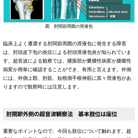
図 肘関節周囲の滑液包
臨床上よく遭遇する肘関節周囲の滑液包に発生する障害
は、肘頭皮下包の炎症による肘頭滑液包炎が知られていま
す。超音波による観察では、腫脹部が嚢腫性病変か腫瘍性
病変か簡単に確認することができ、有用と言えます。外側
には、外側上顆、肘筋、短橈側手根伸筋に其々滑液包があ
りますので観察時には注意します。
肘関節外側の超音波観察法 基本肢位は座位
重要なポイントなので、今回も肢位について触れます。超