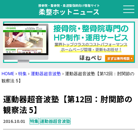
接骨院・整骨院・柔道整復師向け情報サイト
柔整ホットニュース
HOME
トピック
ニュース
HOME
›
特集
›
運動器超音波塾
›
運動器超音波塾【第12回：肘関節の
観察法 5】
特集
運動器超音波塾【第12回：肘関節の
国家試験対策
観察法 5】
学会・セミナー情報
2016.10.01
特集
運動器超音波塾
プライバシーポリシー
サイトマップ