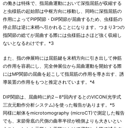
の働きは特殊で、指屈曲運動において深指屈筋が収縮する
と虫様筋の起始部は中枢方向に移動し、同時に深指屈筋の
作用によってPIP関節・DIP関節が屈曲するため、虫様筋の
停止部は逆に末梢へ引かれることになります。つまり3つの
指関節の総てが屈曲する際には虫様筋はさほど強く収縮し
ないとなるわけです。*3
また、指の伸展時には屈筋鍵を末梢方向に引き出して伸筋
の作用を容易にし、完全伸展位から屈曲運動を開始する際
にはMP関節の屈曲を起こして指屈筋の作用を導き出す、誘
導装置の作用をもつと推定されています。*4
DIP関節は、屈曲時に約2～8°回内するとのVICON(光学式
三次元動作分析システム)を使った報告があります。*5
同様に献体をmicrotomography (microCT)で測定した報告
でも、末節骨底の尺側の曲率半径が橈側よりも大きいとい