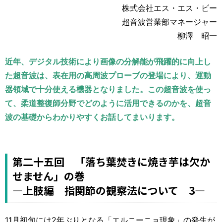
運営元
お問い合わせ
株式会社エス・エス・ビー
超音波営業部マネージャー
柳澤 昭一
近年、デジタル技術により画像の分解能が飛躍的に向上し
た超音波は、表在用の高周波プローブの登場により、運動
器領域で十分使える機器となりました。この超音波を使っ
て、柔道整復師分野でどのように活用できるのかを、超音
波の基礎からわかりやすくお話してまいります。
第二十五回 「落ち葉焚きに焼き芋は欠か
せません」の巻
―上肢編 指関節の観察法について 3―
11月初旬には2年ぶりとなる「エルニーニョ現象」の発生が