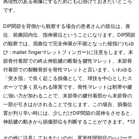
再現性のある画像にするためにも心掛けておきたいところ
です。
DIP関節を背側から観察する場合の患者さんの肢位は、座
位、前腕回内位、指伸展位ということになります。DIP関節
の観察では、屈曲位で完全伸展が不能となった槌指(つちゆ
び : mallet fingerマレットフィンガー)に注意をします。末
節骨付着部での終止伸筋腱の断裂を腱性マレット、末節骨
付着部での裂離骨折を骨性マレットと言います。いわゆる
「突き指」で良く起こる損傷として、球技を中心としたス
ポーツで多く見られる障害です。骨性マレットは靭帯や腱
に強い力が加わることで、末節骨の腱付着部から末節骨の
一部が引きはがされることで生じます。この場合、損傷位
置が判り辛い時には、少しだけDIP関節の屈伸をさせると、
伸筋腱の動きから損傷部位を判断することができます。*13
その他に注意しておきたいのが、変形性関節症のへバーデ