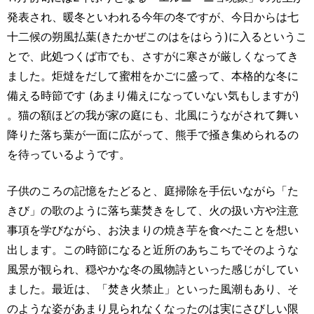
発表され、暖冬といわれる今年の冬ですが、今日からは七
十二候の朔風払葉(きたかぜこのはをはらう)に入るというこ
とで、此処つくば市でも、さすがに寒さが厳しくなってき
ました。炬燵をだして蜜柑をかごに盛って、本格的な冬に
備える時節です (あまり備えになっていない気もしますが)
。猫の額ほどの我が家の庭にも、北風にうながされて舞い
降りた落ち葉が一面に広がって、熊手で掻き集められるの
を待っているようです。
子供のころの記憶をたどると、庭掃除を手伝いながら「た
きび」の歌のように落ち葉焚きをして、火の扱い方や注意
事項を学びながら、お決まりの焼き芋を食べたことを想い
出します。この時節になると近所のあちこちでそのような
風景が観られ、穏やかな冬の風物詩といった感じがしてい
ました。最近は、「焚き火禁止」といった風潮もあり、そ
のような姿があまり見られなくなったのは実にさびしい限