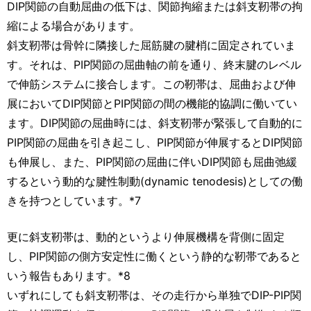
DIP関節の自動屈曲の低下は、関節拘縮または斜支靭帯の拘
縮による場合があります。
斜支靭帯は骨幹に隣接した屈筋腱の腱梢に固定されていま
す。それは、PIP関節の屈曲軸の前を通り、終末腱のレベル
で伸筋システムに接合します。この靭帯は、屈曲および伸
展においてDIP関節とPIP関節の間の機能的協調に働いてい
ます。DIP関節の屈曲時には、斜支靭帯が緊張して自動的に
PIP関節の屈曲を引き起こし、PIP関節が伸展するとDIP関節
も伸展し、また、PIP関節の屈曲に伴いDIP関節も屈曲弛緩
するという動的な腱性制動(dynamic tenodesis)としての働
きを持つとしています。*7
更に斜支靭帯は、動的というより伸展機構を背側に固定
し、PIP関節の側方安定性に働くという静的な靭帯であると
いう報告もあります。*8
いずれにしても斜支靭帯は、その走行から単独でDIP-PIP関