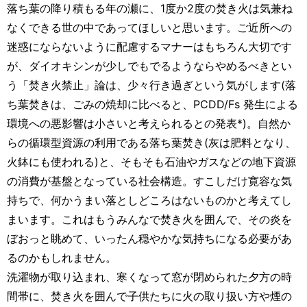
落ち葉の降り積もる年の瀬に、1度か2度の焚き火は気兼ね
なくできる世の中であってほしいと思います。ご近所への
迷惑にならないように配慮するマナーはもちろん大切です
が、ダイオキシンが少しでもでるようならやめるべきとい
う「焚き火禁止」論は、少々行き過ぎという気がします(落
ち葉焚きは、ごみの焼却に比べると、PCDD/Fs 発生による
環境への悪影響は小さいと考えられるとの発表*)。自然か
らの循環型資源の利用である落ち葉焚き(灰は肥料となり、
火鉢にも使われる)と、そもそも石油やガスなどの地下資源
の消費が基盤となっている社会構造。すこしだけ寛容な気
持ちで、何かうまい落としどころはないものかと考えてし
まいます。これはもうみんなで焚き火を囲んで、その炎を
ぼおっと眺めて、いったん穏やかな気持ちになる必要があ
るのかもしれません。
洗濯物が取り込まれ、寒くなって窓が閉められた夕方の時
間帯に、焚き火を囲んで子供たちに火の取り扱い方や煙の