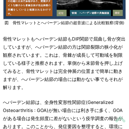
図 骨性マレットとへバーデン結節の超音波による比較観察(背側)
骨性マレットもヘバーデン結節もDIP関節で屈曲し骨が突出
していますが、へバーデン結節の方は関節裂隙の狭小化が
観察されています。これは、骨棘が成長して可動域を制限
している様子と推察されます。掌側から末節骨を押し上げ
てみると、骨性マレットは完全伸展の位置まで簡単に動き
ますが、へバーデン結節の場合には動かない事でもそれが
解ります。
へバーデン結節は、全身性変形性関節症(Generalized
Osteoarthritis : GOA)が無い場合には利き手に多く、GOA
がある場合は発生頻度に差がないという疫学調査の報告が
あります。このことから、発症要因を整理すると、環境に