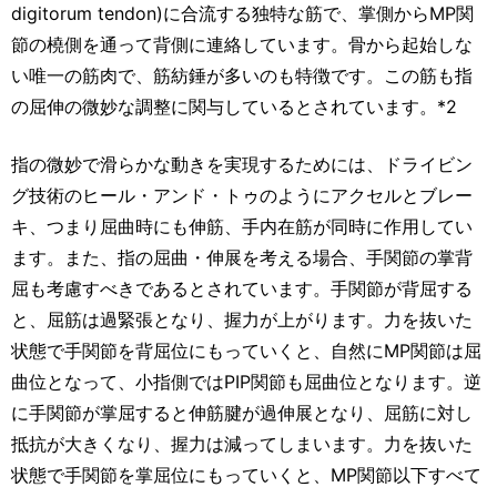
digitorum tendon)に合流する独特な筋で、掌側からMP関
節の橈側を通って背側に連絡しています。骨から起始しな
い唯一の筋肉で、筋紡錘が多いのも特徴です。この筋も指
の屈伸の微妙な調整に関与しているとされています。*2
指の微妙で滑らかな動きを実現するためには、ドライビン
グ技術のヒール・アンド・トゥのようにアクセルとブレー
キ、つまり屈曲時にも伸筋、手内在筋が同時に作用してい
ます。また、指の屈曲・伸展を考える場合、手関節の掌背
屈も考慮すべきであるとされています。手関節が背屈する
と、屈筋は過緊張となり、握力が上がります。力を抜いた
状態で手関節を背屈位にもっていくと、自然にMP関節は屈
曲位となって、小指側ではPIP関節も屈曲位となります。逆
に手関節が掌屈すると伸筋腱が過伸展となり、屈筋に対し
抵抗が大きくなり、握力は減ってしまいます。力を抜いた
状態で手関節を掌屈位にもっていくと、MP関節以下すべて