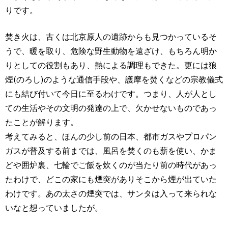
りです。
焚き火は、古くは北京原人の遺跡からも見つかっているそ
うで、暖を取り、危険な野生動物を遠ざけ、もちろん明か
りとしての役割もあり、熱による調理もできた。更には狼
煙(のろし)のような通信手段や、護摩を焚くなどの宗教儀式
にも結び付いて今日に至るわけです。つまり、人が人とし
ての生活やその文明の発達の上で、欠かせないものであっ
たことが解ります。
考えてみると、ほんの少し前の日本、都市ガスやプロパン
ガスが普及する前までは、風呂を焚くのも薪を使い、かま
どや囲炉裏、七輪でご飯を炊くのが当たり前の時代があっ
たわけで、どこの家にも煙突がありそこから煙が出ていた
わけです。あの太さの煙突では、サンタは入って来られな
いなと想っていましたが。