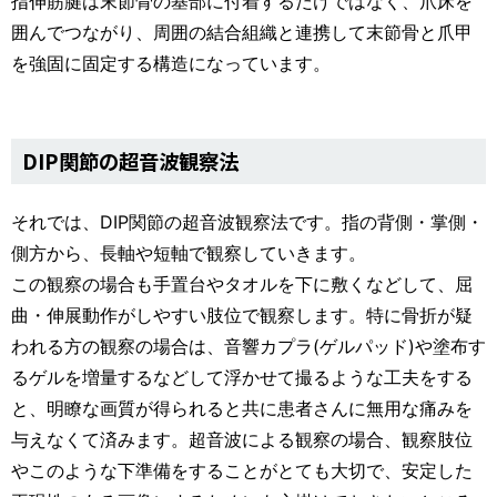
指伸筋腱は末節骨の基部に付着するだけではなく、爪床を
囲んでつながり、周囲の結合組織と連携して末節骨と爪甲
を強固に固定する構造になっています。
DIP関節の超音波観察法
それでは、DIP関節の超音波観察法です。指の背側・掌側・
側方から、長軸や短軸で観察していきます。
この観察の場合も手置台やタオルを下に敷くなどして、屈
曲・伸展動作がしやすい肢位で観察します。特に骨折が疑
われる方の観察の場合は、音響カプラ(ゲルパッド)や塗布す
るゲルを増量するなどして浮かせて撮るような工夫をする
と、明瞭な画質が得られると共に患者さんに無用な痛みを
与えなくて済みます。超音波による観察の場合、観察肢位
やこのような下準備をすることがとても大切で、安定した