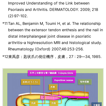
Improved Understanding of the Link between
Psoriasis and Arthritis. DERMATOLOGY. 2009; 218
(2):97-102.
*11
Tan AL, Benjamin M, Toumi H, et al. The relationship
between the extensor tendon enthesis and the nail in
distal interphalangeal joint disease in psoriatic
arthritis–a highresolution MRI and histological study.
Rheumatology (Oxford) 2007;46:253-256.
*12
東禹彦：匙状爪の発症機序，皮膚，27 : 29―34, 1985.