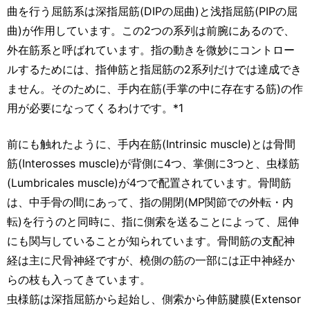
曲を行う屈筋系は深指屈筋(DIPの屈曲)と浅指屈筋(PIPの屈
曲)が作用しています。この2つの系列は前腕にあるので、
外在筋系と呼ばれています。指の動きを微妙にコントロー
ルするためには、指伸筋と指屈筋の2系列だけでは達成でき
ません。そのために、手内在筋(手掌の中に存在する筋)の作
用が必要になってくるわけです。*1
前にも触れたように、手内在筋(Intrinsic muscle)とは骨間
筋(Interosses muscle)が背側に4つ、掌側に3つと、虫様筋
(Lumbricales muscle)が4つで配置されています。骨間筋
は、中手骨の間にあって、指の開閉(MP関節での外転・内
転)を行うのと同時に、指に側索を送ることによって、屈伸
にも関与していることが知られています。骨間筋の支配神
経は主に尺骨神経ですが、橈側の筋の一部には正中神経か
らの枝も入ってきています。
虫様筋は深指屈筋から起始し、側索から伸筋腱膜(Extensor