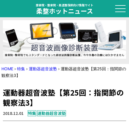
接骨院・整骨院・柔道整復師向け情報サイト
柔整ホットニュース
HOME
トピック
ニュース
HOME
›
特集
›
運動器超音波塾
›
運動器超音波塾【第25回：指関節の
観察法3】
特集
運動器超音波塾【第25回：指関節の
国家試験対策
観察法3】
学会・セミナー情報
2018.12.01
特集
運動器超音波塾
プライバシーポリシー
サイトマップ