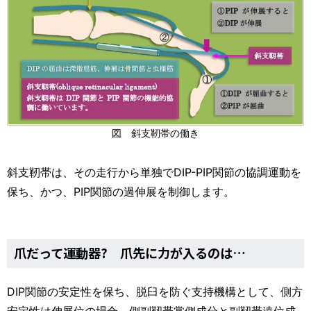
図 斜支靭帯の働き
斜支靭帯は、その走行から単独でDIP-PIP関節の協調運動を
保ち、かつ、PIP関節の過伸展を制御します。
爪だって運動器? 爪先に力が入るのは…
DIP関節の安定性を保ち、脱臼を防ぐ支持機構として、側方
安定性は伸展位の場合、側副靱帯掌側成分と副靱帯遠位成