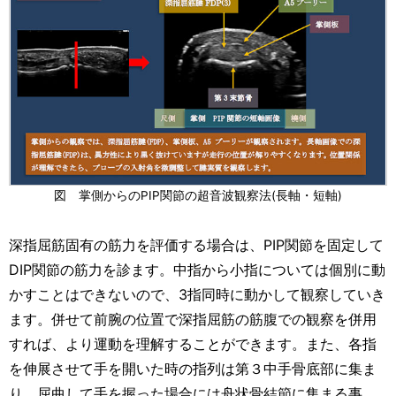
図 掌側からのPIP関節の超音波観察法(長軸・短軸)
深指屈筋固有の筋力を評価する場合は、PIP関節を固定して
DIP関節の筋力を診ます。中指から小指については個別に動
かすことはできないので、3指同時に動かして観察していき
ます。併せて前腕の位置で深指屈筋の筋腹での観察を併用
すれば、より運動を理解することができます。また、各指
を伸展させて手を開いた時の指列は第３中手骨底部に集ま
り、屈曲して手を握った場合には舟状骨結節に集まる事