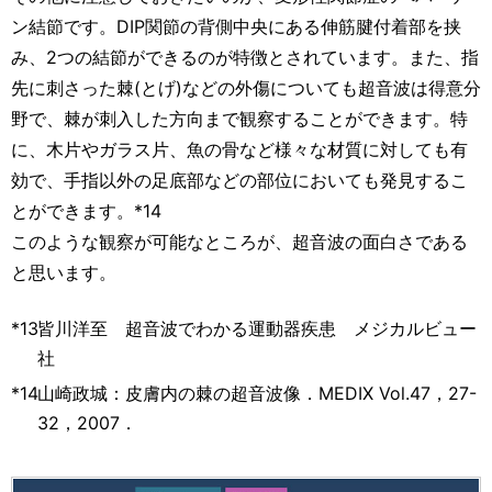
ン結節です。DIP関節の背側中央にある伸筋腱付着部を挟
み、2つの結節ができるのが特徴とされています。また、指
先に刺さった棘(とげ)などの外傷についても超音波は得意分
野で、棘が刺入した方向まで観察することができます。特
に、木片やガラス片、魚の骨など様々な材質に対しても有
効で、手指以外の足底部などの部位においても発見するこ
とができます。*14
このような観察が可能なところが、超音波の面白さである
と思います。
*13
皆川洋至 超音波でわかる運動器疾患 メジカルビュー
社
*14
山崎政城：皮膚内の棘の超音波像．MEDIX Vol.47，27-
32，2007．