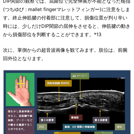
DIP関節の観察では、屈曲位で完全伸展が不能となった槌指
(つちゆび : mallet fingerマレットフィンガー)に注意をしま
す。終止伸筋腱の付着部に注意して、損傷位置が判り辛い
時には、少しだけDIP関節の屈伸をさせると、伸筋腱の動き
から損傷部位を判断することができます。*13
次に、掌側からの超音波画像を観てみます。肢位は、前腕
回外位となります。