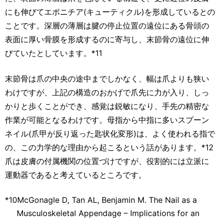
にも伸びてエポニチア(キューティクル)を形成しているとの
ことです。深層の薄層は腱の停止位置の遠位にある骨頭の
表面に厚い骨膜を形成するのに寄与し、末節骨の遠位に伸
びていたとしています。*11
末節骨は爪の中央の途中までしかなく、幅は爪よりも狭い
わけですが、上記の構造のおかげで爪先に力が入り、しっ
かりと歩くことができ、感覚は鋭敏になり、手先の精密な
作業が可能となるわけです。母指から中指に多いスプーン
ネイル(爪甲が反り返った匙状化変形)は、よく使われる指で
の、この力学的な理由から起こるという話があります。*12
爪は皮膚の付属機関の位置づけですが、役割的には立派に
運動器であると考えているところです。
*10
McGonagle D, Tan AL, Benjamin M. The Nail as a
Musculoskeletal Appendage – Implications for an