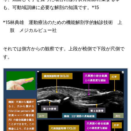
も、可動域訓練に必要な解剖の知識です。*15
*15
林典雄 運動療法のための機能解剖学的触診技術 上
肢 メジカルビュー社
それでは側方からの観察です。上段が橈側で下段が尺側で
す。