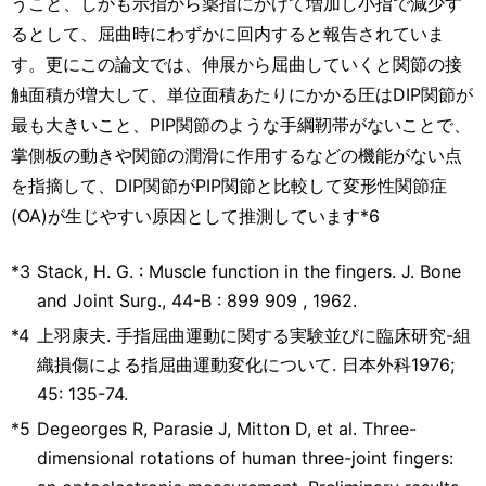
うこと、しかも示指から薬指にかけて増加し小指で減少す
るとして、屈曲時にわずかに回内すると報告されていま
す。更にこの論文では、伸展から屈曲していくと関節の接
触面積が増大して、単位面積あたりにかかる圧はDIP関節が
最も大きいこと、PIP関節のような手綱靭帯がないことで、
掌側板の動きや関節の潤滑に作用するなどの機能がない点
を指摘して、DIP関節がPIP関節と比較して変形性関節症
(OA)が生じやすい原因として推測しています*6
*3
Stack, H. G. : Muscle function in the fingers. J. Bone
and Joint Surg., 44-B : 899 909 , 1962.
*4
上羽康夫. 手指屈曲運動に関する実験並びに臨床研究-組
織損傷による指屈曲運動変化について. 日本外科1976;
45: 135-74.
*5
Degeorges R, Parasie J, Mitton D, et al. Three-
dimensional rotations of human three-joint fingers: