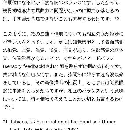
伸展位になるのが自然な腱のバランスです。したがって、
橈骨神経麻痺で屈曲力に問題がないのに握力が落ちるの
は、手関節が背屈できないことも関与するわけです。*2
このように、指の屈曲・伸展についても相互の筋が絶妙に
バランスをとっています。更には知覚機能として表面感覚
の触覚、圧覚、温覚、冷覚、痛覚があり、深部感覚の立体
覚、位置覚等があることで、それらがフィードバック
(sensory feedback)されて卵を割らずに掴めるわけです。
実に精巧な仕組みです。また、指関節に限らず超音波観察
をしていると、その画像描出の性質上、ともすれば近視眼
的に事象をとらえがちですが、相互のバランスという意味
においては、時々俯瞰で考えることが大切とも言えるわけ
です。
*1
Tubiana, R.: Examination of the Hand and Upper
Limb, 1-97, W.B. Saunders, 1984