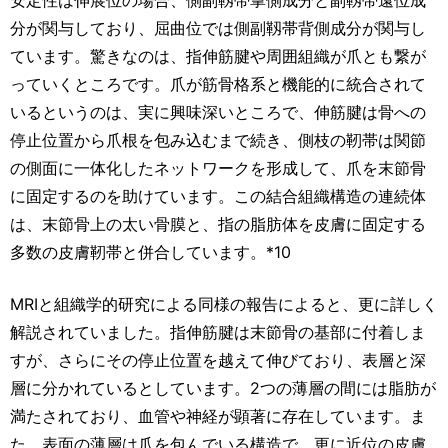
分が関与しており、屈曲位では側副靱帯背側成分が関与し
ています。驚きなのは、指伸筋腱や周囲組織が爪とも繋が
っていくところです。爪が筋骨格系と機能的に統合されて
いるというのは、実に興味深いところで、伸筋腱は骨への
停止位置から爪根を包み込むまで続き、側枝の靭帯は関節
の側面に一体化したネットワークを形成して、爪を末節骨
に固定するのを助けています。この結合組織構造の連続体
は、末節骨上の太い骨膜と、指の脂肪体を皮膚に固定する
多数の皮膚靭帯と併合しています。*10
MRIと組織学的研究による同様の報告によると、更に詳しく
解説されていました。指伸筋腱は末節骨の基部に付着しま
すが、さらにその停止位置を越えて伸びており、表層と深
層に分かれているとしています。2つの薄層の間には脂肪が
満たされており、血管や神経が顕著に存在しています。ま
た、表面の薄層は爪を包んでいる構造で、更に近位の皮膚