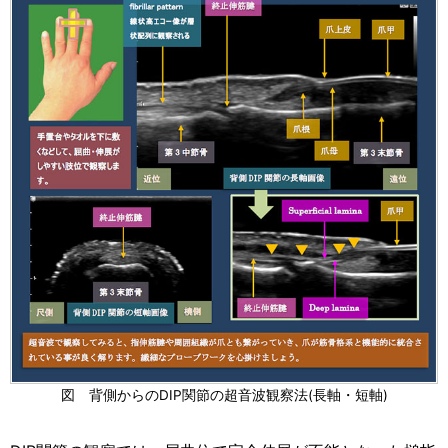
図 背側からのDIP関節の超音波観察法(長軸・短軸)