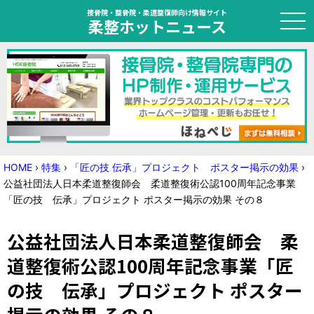
接骨院・整骨院・柔道整復師向け情報サイト
柔整ホットニュース
HOME
トピック
ニュース
HOME
›
特集
›
「匠の技 伝承」プロジェクト ポスター掲示の効果
›
公益社団法人日本柔道整復師会 柔道整復術公認100周年記念事業
特集
「匠の技 伝承」プロジェクト ポスター掲示の効果 その８
国家試験対策
公益社団法人日本柔道整復師会 柔
学会・セミナー情報
道整復術公認100周年記念事業「匠
の技 伝承」プロジェクト ポスター
プライバシーポリシー
サイトマップ