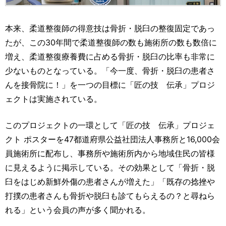
本来、柔道整復師の得意技は骨折・脱臼の整復固定であっ
たが、この30年間で柔道整復師の数も施術所の数も数倍に
増え、柔道整復療養費に占める骨折・脱臼の比率も非常に
少ないものとなっている。「今一度、骨折・脱臼の患者さ
んを接骨院に！」を一つの目標に「匠の技 伝承」プロジ
ェクトは実施されている。
このプロジェクトの一環として「匠の技 伝承」プロジェ
クト ポスターを47都道府県公益社団法人事務所と16,000会
員施術所に配布し、事務所や施術所内から地域住民の皆様
に見えるように掲示している。その効果として「骨折・脱
臼をはじめ新鮮外傷の患者さんが増えた」「既存の捻挫や
打撲の患者さんも骨折や脱臼も診てもらえるの？と尋ねら
れる」という会員の声が多く聞かれる。