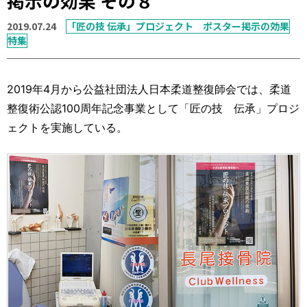
掲示の効果 その８
運営元
お問い合わせ
2019.07.24
「匠の技 伝承」プロジェクト ポスター掲示の効果
特集
2019年4月から公益社団法人日本柔道整復師会では、柔道
整復術公認100周年記念事業として「匠の技 伝承」プロジ
ェクトを実施している。