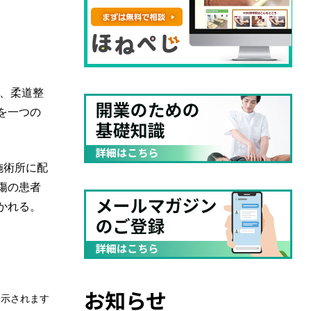
、柔道整
を一つの
施術所に配
傷の患者
かれる。
お知らせ
表示されます