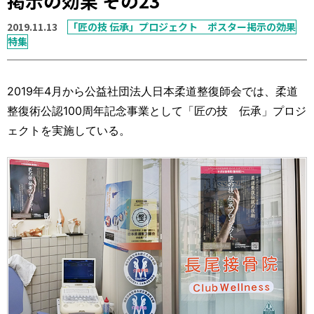
掲示の効果 その23
運営元
お問い合わせ
2019.11.13
「匠の技 伝承」プロジェクト ポスター掲示の効果
特集
2019年4月から公益社団法人日本柔道整復師会では、柔道
整復術公認100周年記念事業として「匠の技 伝承」プロジ
ェクトを実施している。