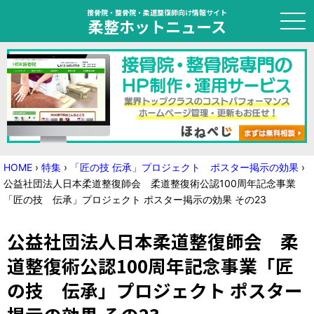
接骨院・整骨院・柔道整復師向け情報サイト
柔整ホットニュース
HOME
トピック
ニュース
HOME
›
特集
›
「匠の技 伝承」プロジェクト ポスター掲示の効果
›
公益社団法人日本柔道整復師会 柔道整復術公認100周年記念事業
特集
「匠の技 伝承」プロジェクト ポスター掲示の効果 その23
国家試験対策
公益社団法人日本柔道整復師会 柔
学会・セミナー情報
道整復術公認100周年記念事業「匠
の技 伝承」プロジェクト ポスター
プライバシーポリシー
サイトマップ