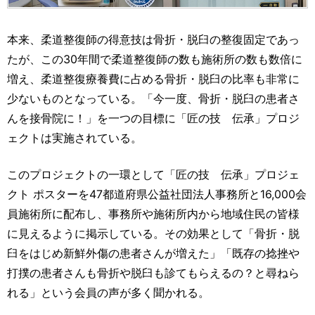
本来、柔道整復師の得意技は骨折・脱臼の整復固定であっ
たが、この30年間で柔道整復師の数も施術所の数も数倍に
増え、柔道整復療養費に占める骨折・脱臼の比率も非常に
少ないものとなっている。「今一度、骨折・脱臼の患者さ
んを接骨院に！」を一つの目標に「匠の技 伝承」プロジ
ェクトは実施されている。
このプロジェクトの一環として「匠の技 伝承」プロジェ
クト ポスターを47都道府県公益社団法人事務所と16,000会
員施術所に配布し、事務所や施術所内から地域住民の皆様
に見えるように掲示している。その効果として「骨折・脱
臼をはじめ新鮮外傷の患者さんが増えた」「既存の捻挫や
打撲の患者さんも骨折や脱臼も診てもらえるの？と尋ねら
れる」という会員の声が多く聞かれる。