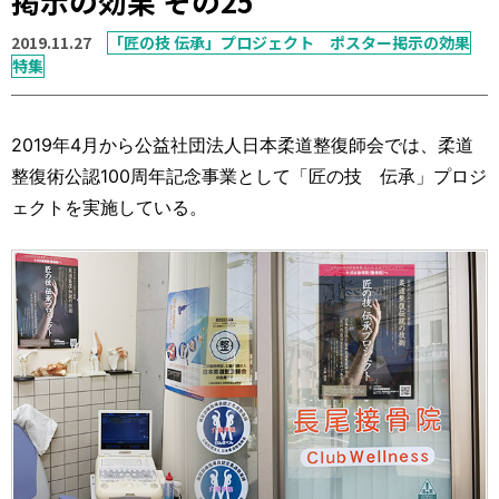
掲示の効果 その25
運営元
お問い合わせ
2019.11.27
「匠の技 伝承」プロジェクト ポスター掲示の効果
特集
2019年4月から公益社団法人日本柔道整復師会では、柔道
整復術公認100周年記念事業として「匠の技 伝承」プロジ
ェクトを実施している。