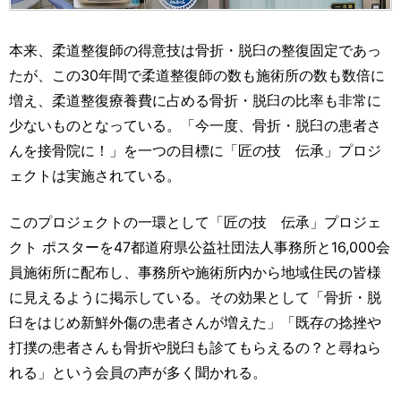
本来、柔道整復師の得意技は骨折・脱臼の整復固定であっ
たが、この30年間で柔道整復師の数も施術所の数も数倍に
増え、柔道整復療養費に占める骨折・脱臼の比率も非常に
少ないものとなっている。「今一度、骨折・脱臼の患者さ
んを接骨院に！」を一つの目標に「匠の技 伝承」プロジ
ェクトは実施されている。
このプロジェクトの一環として「匠の技 伝承」プロジェ
クト ポスターを47都道府県公益社団法人事務所と16,000会
員施術所に配布し、事務所や施術所内から地域住民の皆様
に見えるように掲示している。その効果として「骨折・脱
臼をはじめ新鮮外傷の患者さんが増えた」「既存の捻挫や
打撲の患者さんも骨折や脱臼も診てもらえるの？と尋ねら
れる」という会員の声が多く聞かれる。