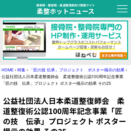
接骨院・整骨院・柔道整復師向け情報サイト
柔整ホットニュース
HOME
トピック
ニュース
HOME
›
特集
›
「匠の技 伝承」プロジェクト ポスター掲示の効果
›
公益社団法人日本柔道整復師会 柔道整復術公認100周年記念事業
特集
「匠の技 伝承」プロジェクト ポスター掲示の効果 その25
国家試験対策
公益社団法人日本柔道整復師会 柔
学会・セミナー情報
道整復術公認100周年記念事業「匠
の技 伝承」プロジェクト ポスター
プライバシーポリシー
サイトマップ