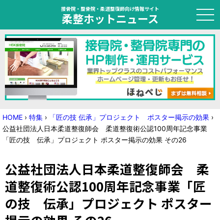
接骨院・整骨院・柔道整復師向け情報サイト
柔整ホットニュース
HOME
トピック
ニュース
HOME
›
特集
›
「匠の技 伝承」プロジェクト ポスター掲示の効果
›
公益社団法人日本柔道整復師会 柔道整復術公認100周年記念事業
特集
「匠の技 伝承」プロジェクト ポスター掲示の効果 その26
国家試験対策
公益社団法人日本柔道整復師会 柔
学会・セミナー情報
道整復術公認100周年記念事業「匠
の技 伝承」プロジェクト ポスター
プライバシーポリシー
サイトマップ