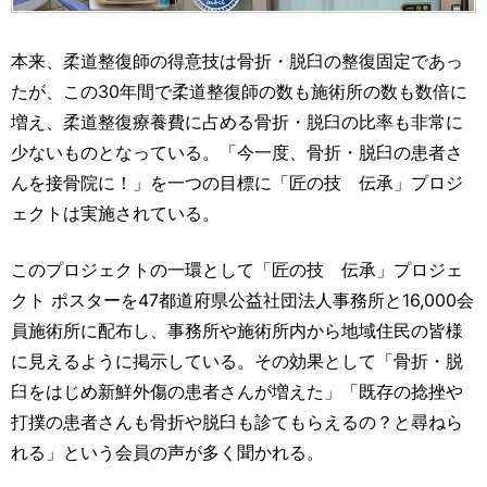
本来、柔道整復師の得意技は骨折・脱臼の整復固定であっ
たが、この30年間で柔道整復師の数も施術所の数も数倍に
増え、柔道整復療養費に占める骨折・脱臼の比率も非常に
少ないものとなっている。「今一度、骨折・脱臼の患者さ
んを接骨院に！」を一つの目標に「匠の技 伝承」プロジ
ェクトは実施されている。
このプロジェクトの一環として「匠の技 伝承」プロジェ
クト ポスターを47都道府県公益社団法人事務所と16,000会
員施術所に配布し、事務所や施術所内から地域住民の皆様
に見えるように掲示している。その効果として「骨折・脱
臼をはじめ新鮮外傷の患者さんが増えた」「既存の捻挫や
打撲の患者さんも骨折や脱臼も診てもらえるの？と尋ねら
れる」という会員の声が多く聞かれる。