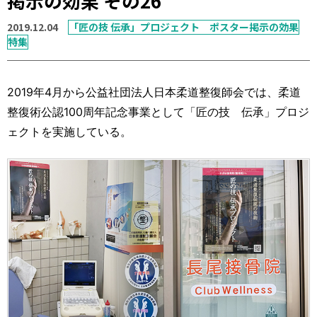
掲示の効果 その26
運営元
お問い合わせ
2019.12.04
「匠の技 伝承」プロジェクト ポスター掲示の効果
特集
2019年4月から公益社団法人日本柔道整復師会では、柔道
整復術公認100周年記念事業として「匠の技 伝承」プロジ
ェクトを実施している。