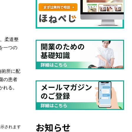
、柔道整
を一つの
施術所に配
傷の患者
かれる。
お知らせ
表示されます