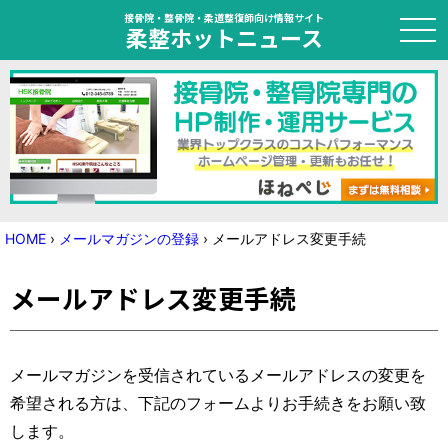
接骨院・整骨院・柔道整復師向け情報サイト
柔整ホットニュース
HOME
トピック
ニュース
HOME
›
メールマガジンの登録
›
メールアドレス変更手続
特集
メールアドレス変更手続
国家試験対策
学会・セミナー情報
メールマガジンを受信されているメールアドレスの変更を
希望される方は、下記のフォームよりお手続きをお願い致
プライバシーポリシー
サイトマップ
します。