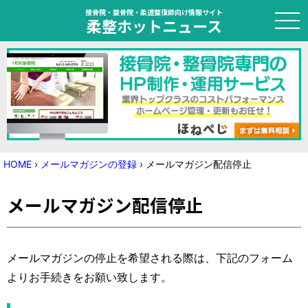
接骨院・整骨院・柔道整復師向け情報サイト
柔整ホットニュース
HOME
トピック
ニュース
HOME
›
メールマガジンの登録
›
メールマガジン配信停止
特集
メールマガジン配信停止
国家試験対策
学会・セミナー情報
メールマガジンの停止を希望される際は、下記のフォーム
よりお手続きをお願い致します。
プライバシーポリシー
サイトマップ