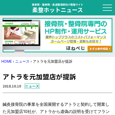
接骨院・整骨院・柔道整復師向け情報サイト
柔整ホットニュース
HOME
トピック
ニュース
HOME
›
ニュース
›
アトラを元加盟店が提訴
特集
アトラを元加盟店が提訴
国家試験対策
2018.10.10
ニュース
学会・セミナー情報
鍼灸接骨院の事業を全国展開するアトラと契約して開業し
プライバシーポリシー
サイトマップ
た元加盟店10社が、アトラから虚偽の説明を受けてフラン