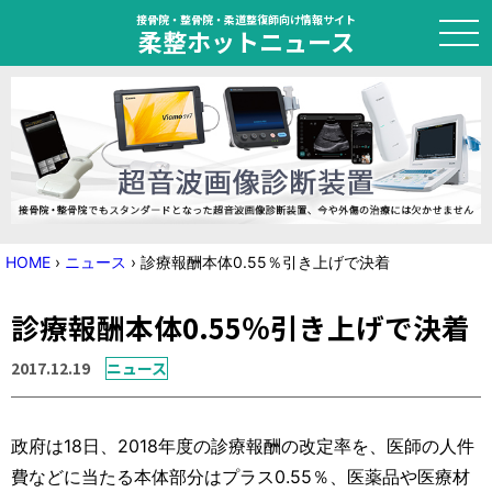
接骨院・整骨院・柔道整復師向け情報サイト
柔整ホットニュース
HOME
トピック
ニュース
HOME
›
ニュース
›
診療報酬本体0.55％引き上げで決着
特集
診療報酬本体0.55％引き上げで決着
国家試験対策
2017.12.19
ニュース
学会・セミナー情報
政府は18日、2018年度の診療報酬の改定率を、医師の人件
プライバシーポリシー
サイトマップ
費などに当たる本体部分はプラス0.55％、医薬品や医療材