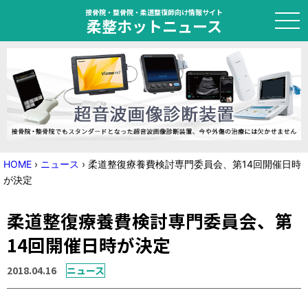
接骨院・整骨院・柔道整復師向け情報サイト
柔整ホットニュース
HOME
トピック
ニュース
HOME
›
ニュース
›
柔道整復療養費検討専門委員会、第14回開催日時
が決定
特集
柔道整復療養費検討専門委員会、第
国家試験対策
14回開催日時が決定
学会・セミナー情報
2018.04.16
ニュース
プライバシーポリシー
サイトマップ