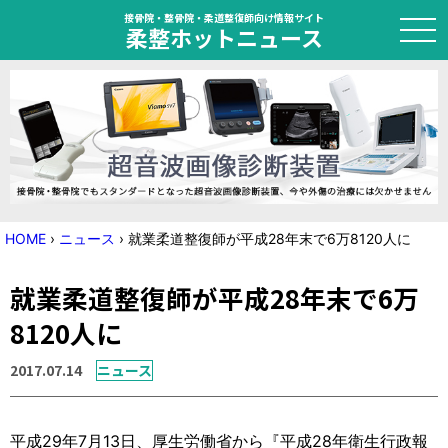
接骨院・整骨院・柔道整復師向け情報サイト
柔整ホットニュース
HOME
トピック
ニュース
HOME
›
ニュース
›
就業柔道整復師が平成28年末で6万8120人に
特集
就業柔道整復師が平成28年末で6万
国家試験対策
8120人に
学会・セミナー情報
2017.07.14
ニュース
プライバシーポリシー
サイトマップ
平成29年7月13日、厚生労働省から『平成28年衛生行政報