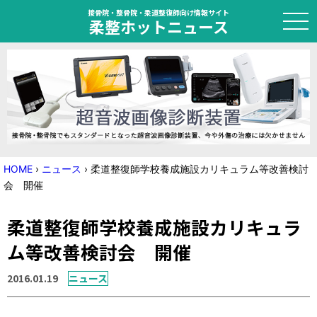
接骨院・整骨院・柔道整復師向け情報サイト
柔整ホットニュース
HOME
トピック
ニュース
HOME
›
ニュース
›
柔道整復師学校養成施設カリキュラム等改善検討
会 開催
特集
柔道整復師学校養成施設カリキュラ
国家試験対策
ム等改善検討会 開催
学会・セミナー情報
2016.01.19
ニュース
プライバシーポリシー
サイトマップ