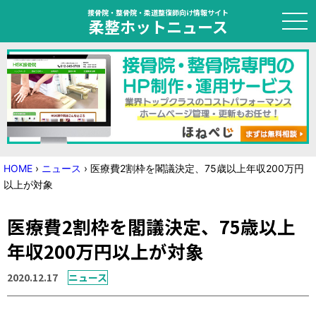
接骨院・整骨院・柔道整復師向け情報サイト
柔整ホットニュース
HOME
トピック
ニュース
HOME
›
ニュース
›
医療費2割枠を閣議決定、75歳以上年収200万円
以上が対象
特集
医療費2割枠を閣議決定、75歳以上
国家試験対策
年収200万円以上が対象
学会・セミナー情報
2020.12.17
ニュース
プライバシーポリシー
サイトマップ