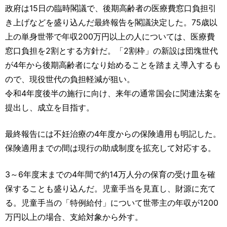
運営元
お問い合わせ
政府は15日の臨時閣議で、後期高齢者の医療費窓口負担引
き上げなどを盛り込んだ最終報告を閣議決定した。75歳以
上の単身世帯で年収200万円以上の人については、医療費
窓口負担を2割とする方針だ。「2割枠」の新設は団塊世代
が4年から後期高齢者になり始めることを踏まえ導入するも
ので、現役世代の負担軽減が狙い。
令和4年度後半の施行に向け、来年の通常国会に関連法案を
提出し、成立を目指す。
最終報告には不妊治療の4年度からの保険適用も明記した。
保険適用までの間は現行の助成制度を拡充して対応する。
3～6年度末までの4年間で約14万人分の保育の受け皿を確
保することも盛り込んだ。児童手当を見直し、財源に充て
る。児童手当の「特例給付」について世帯主の年収が1200
万円以上の場合、支給対象から外す。