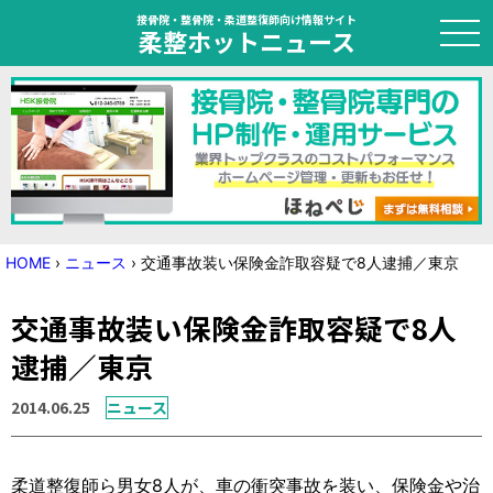
接骨院・整骨院・柔道整復師向け情報サイト
柔整ホットニュース
HOME
トピック
ニュース
HOME
›
ニュース
›
交通事故装い保険金詐取容疑で8人逮捕／東京
特集
交通事故装い保険金詐取容疑で8人
国家試験対策
逮捕／東京
学会・セミナー情報
2014.06.25
ニュース
プライバシーポリシー
サイトマップ
柔道整復師ら男女8人が、車の衝突事故を装い、保険金や治