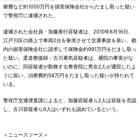
運営元
お問い合わせ
療費など約1050万円を損害保険会社からだまし取った疑い
で警視庁に逮捕された。
逮捕された会社員・加藤善行容疑者は、2010年6月16日、
江戸川区の路上で車両2台を衝突させて交通事故を装い、都
内の損害保険会社に請求して保険金約991万円をだまし取っ
た疑い。柔道整復師・古川勇気容疑者は、通院の事実がな
いのに、同容疑者が勤務する整骨院に男女2人が通院したよ
うに装い、治療費約58万円をだまし取った疑いが持たれて
いる。
警視庁交通捜査課によると、加藤容疑者ら2人は容疑を否認
し、古川容疑者ら6人はいずれも認めているという。
＜ニュースソース＞