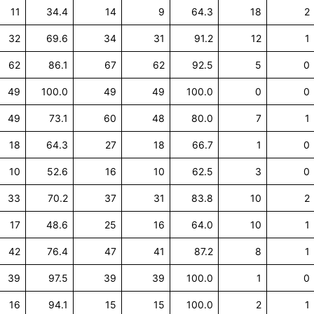
11
34.4
14
9
64.3
18
2
32
69.6
34
31
91.2
12
1
62
86.1
67
62
92.5
5
0
49
100.0
49
49
100.0
0
0
49
73.1
60
48
80.0
7
1
18
64.3
27
18
66.7
1
0
10
52.6
16
10
62.5
3
0
33
70.2
37
31
83.8
10
2
17
48.6
25
16
64.0
10
1
42
76.4
47
41
87.2
8
1
39
97.5
39
39
100.0
1
0
16
94.1
15
15
100.0
2
1