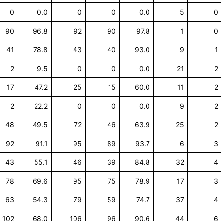
0
0.0
0
0
0.0
5
0
90
96.8
92
90
97.8
1
0
41
78.8
43
40
93.0
9
1
2
9.5
0
0
0.0
21
2
17
47.2
25
15
60.0
11
2
2
22.2
0
0
0.0
9
2
48
49.5
72
46
63.9
25
2
92
91.1
95
89
93.7
6
3
43
55.1
46
39
84.8
32
4
78
69.6
95
75
78.9
17
3
63
54.3
79
59
74.7
37
4
102
68.0
106
96
90.6
44
6