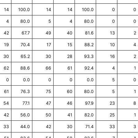
14
100.0
14
14
100.0
0
0
4
80.0
5
4
80.0
0
0
42
67.7
49
40
81.6
13
2
19
70.4
17
15
88.2
10
4
30
65.2
30
28
93.3
16
2
62
88.6
66
61
92.4
4
1
0
0.0
0
0
0.0
5
0
61
76.3
75
60
80.0
5
1
54
77.1
47
46
97.9
23
8
42
56.0
50
41
82.0
25
1
33
44.0
42
30
71.4
33
3