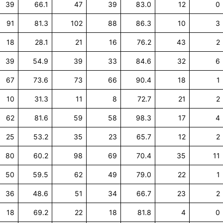
39
66.1
47
39
83.0
12
0
91
81.3
102
88
86.3
10
3
18
28.1
21
16
76.2
43
2
39
54.9
39
33
84.6
32
6
67
73.6
73
66
90.4
18
1
10
31.3
11
8
72.7
21
2
62
81.6
59
58
98.3
17
4
25
53.2
35
23
65.7
12
2
80
60.2
98
69
70.4
35
11
50
59.5
62
49
79.0
22
1
36
48.6
51
34
66.7
23
2
18
69.2
22
18
81.8
4
0