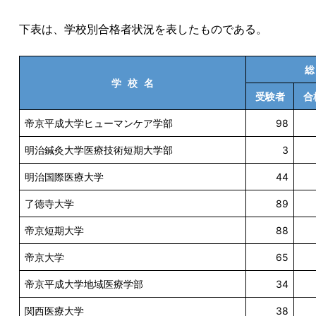
下表は、学校別合格者状況を表したものである。
総
学 校 名
受験者
合
帝京平成大学ヒューマンケア学部
98
明治鍼灸大学医療技術短期大学部
3
明治国際医療大学
44
了徳寺大学
89
帝京短期大学
88
帝京大学
65
帝京平成大学地域医療学部
34
関西医療大学
38