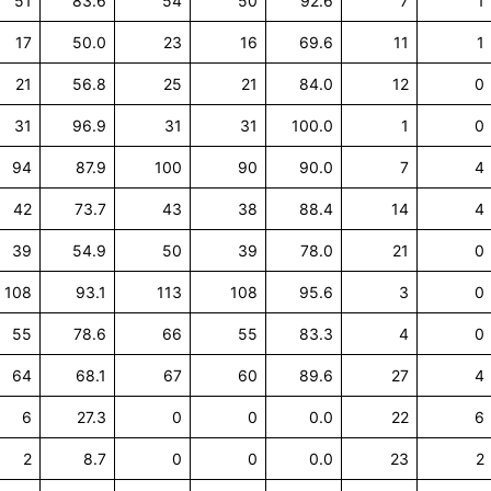
51
83.6
54
50
92.6
7
1
17
50.0
23
16
69.6
11
1
21
56.8
25
21
84.0
12
0
31
96.9
31
31
100.0
1
0
94
87.9
100
90
90.0
7
4
42
73.7
43
38
88.4
14
4
39
54.9
50
39
78.0
21
0
108
93.1
113
108
95.6
3
0
55
78.6
66
55
83.3
4
0
64
68.1
67
60
89.6
27
4
6
27.3
0
0
0.0
22
6
2
8.7
0
0
0.0
23
2