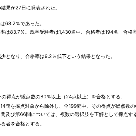
の結果が27日に発表された。
は68.2％であった。
率は83.7％。既卒受験者は1,430名中、合格者は194名、合格率
減少となり、合格率は9.2％低下という結果となった。
その得点が総点数の80％以上（24点以上）を合格とする。
14問を採点対象から除外し、全199問中、その得点が総点数の
0問及び第66問については、複数の選択肢を正解として採点す
いる者を合格とする。