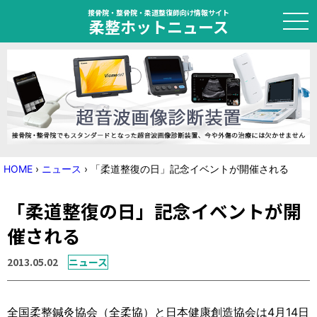
接骨院・整骨院・柔道整復師向け情報サイト
柔整ホットニュース
HOME
トピック
ニュース
HOME
›
ニュース
›
「柔道整復の日」記念イベントが開催される
特集
「柔道整復の日」記念イベントが開
国家試験対策
催される
学会・セミナー情報
2013.05.02
ニュース
プライバシーポリシー
サイトマップ
全国柔整鍼灸協会（全柔協）と日本健康創造協会は4月14日