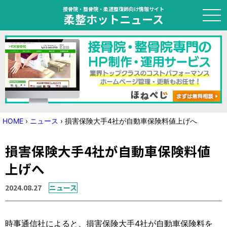
接骨院・整骨院・柔道整復師向け情報サイト
柔整ホットニュース
HOME
トピック
ニュース
HOME
›
ニュース
›
損害保険大手4社が自動車保険料値上げへ
特集
損害保険大手4社が自動車保険料値
国家試験対策
上げへ
学会・セミナー情報
2024.08.27
ニュース
プライバシーポリシー
サイトマップ
時事通信社によると、損害保険大手4社が自動車保険料を