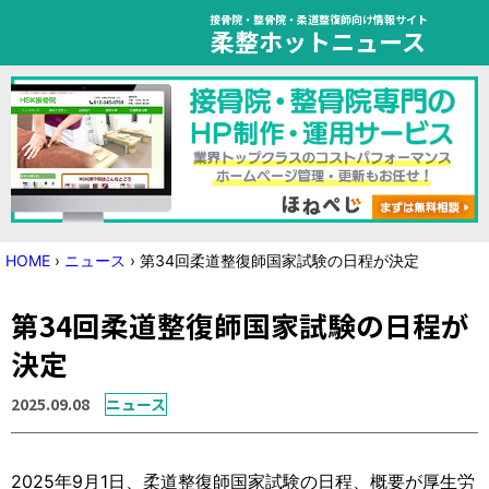
接骨院・整骨院・柔道整復師向け情報サイト
柔整ホットニュース
HOME
トピック
ニュース
HOME
›
ニュース
›
第34回柔道整復師国家試験の日程が決定
特集
第34回柔道整復師国家試験の日程が
国家試験対策
決定
学会・セミナー情報
2025.09.08
ニュース
プライバシーポリシー
サイトマップ
2025年9月1日、柔道整復師国家試験の日程、概要が厚生労