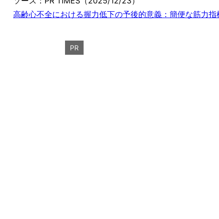
ソース：PR TIMES（2025/12/23）
高齢心不全における握力低下の予後的意義：簡便な筋力指
PR