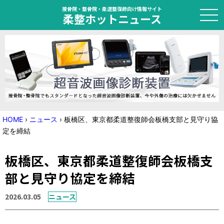
接骨院・整骨院・柔道整復師向け情報サイト
柔整ホットニュース
HOME
トピック
ニュース
HOME
›
ニュース
›
板橋区、東京都柔道整復師会板橋支部と見守り協
定を締結
特集
板橋区、東京都柔道整復師会板橋支
国家試験対策
部と見守り協定を締結
学会・セミナー情報
2026.03.05
ニュース
プライバシーポリシー
サイトマップ