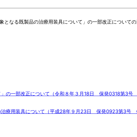
給対象となる既製品の治療用装具について」の一部改正について
の一部改正について（令和８年３月18日 保発0318第3号
療用装具について（平成28年９月23日 保発0923第3号