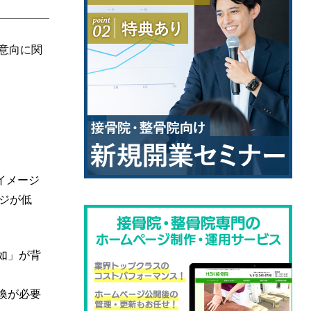
意向に関
イメージ
ージが低
如」が背
換が必要