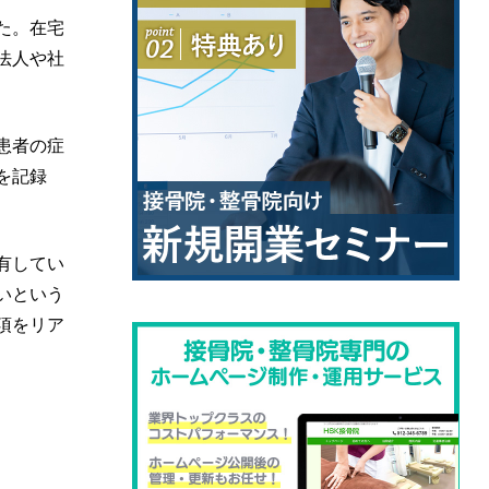
た。在宅
法人や社
患者の症
を記録
有してい
いという
項をリア