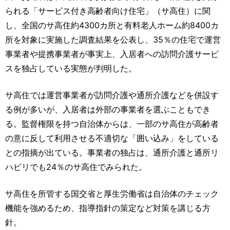
運営元
お問い合わせ
られる「サービス付き高齢者向け住宅」（サ高住）に関
し、全国のサ高住約4300カ所と有料老人ホーム約8400カ
所を対象に実施した調査結果を公表し、35％の住宅で運営
事業者や提携事業者が事実上、入居者への訪問介護サービ
スを独占している実態が判明した。
サ高住では運営事業者が訪問介護や通所介護などを併設す
る例が多いが、入居者は外部の事業者を選ぶこともでき
る。監督権限を持つ自治体からは、一部のサ高住が高齢者
の意に反して利用させる不適切な「囲い込み」をしている
との指摘が出ている。事業者の独占は、通所介護と通所リ
ハビリでも24％のサ高住でみられた。
サ高住を所管する国交省と厚生労働省は自治体のチェック
機能を強めるため、指導指針の策定など対策を講じる方
針。