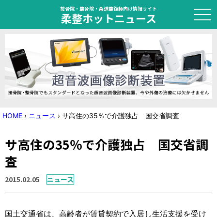
接骨院・整骨院・柔道整復師向け情報サイト
柔整ホットニュース
HOME
トピック
ニュース
HOME
›
ニュース
›
サ高住の35％で介護独占 国交省調査
特集
サ高住の35％で介護独占 国交省調
国家試験対策
査
学会・セミナー情報
2015.02.05
ニュース
プライバシーポリシー
サイトマップ
国土交通省は、高齢者が賃貸契約で入居し生活支援を受け