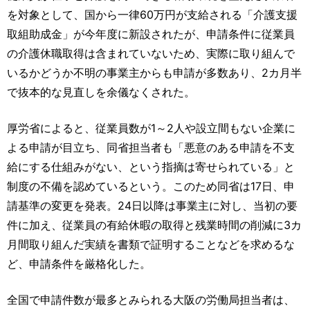
運営元
お問い合わせ
を対象として、国から一律60万円が支給される「介護支援
取組助成金」が今年度に新設されたが、申請条件に従業員
の介護休職取得は含まれていないため、実際に取り組んで
いるかどうか不明の事業主からも申請が多数あり、2カ月半
で抜本的な見直しを余儀なくされた。
厚労省によると、従業員数が1～2人や設立間もない企業に
よる申請が目立ち、同省担当者も「悪意のある申請を不支
給にする仕組みがない、という指摘は寄せられている」と
制度の不備を認めているという。このため同省は17日、申
請基準の変更を発表。24日以降は事業主に対し、当初の要
件に加え、従業員の有給休暇の取得と残業時間の削減に3カ
月間取り組んだ実績を書類で証明することなどを求めるな
ど、申請条件を厳格化した。
全国で申請件数が最多とみられる大阪の労働局担当者は、