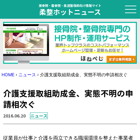
接骨院・整骨院・柔道整復師向け情報サイト
柔整ホットニュース
HOME
トピック
ニュース
HOME
›
ニュース
›
介護支援取組助成金、実態不明の申請相次ぐ
特集
介護支援取組助成金、実態不明の申
国家試験対策
請相次ぐ
学会・セミナー情報
2016.06.20
ニュース
プライバシーポリシー
サイトマップ
従業員が仕事と介護を両立できる職場環境を整えた事業者