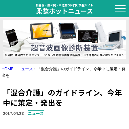
接骨院・整骨院・柔道整復師向け情報サイト
柔整ホットニュース
HOME
トピック
ニュース
HOME
›
ニュース
›
「混合介護」のガイドライン、今年中に策定・発
出を
特集
「混合介護」のガイドライン、今年
国家試験対策
中に策定・発出を
学会・セミナー情報
2017.04.28
ニュース
プライバシーポリシー
サイトマップ