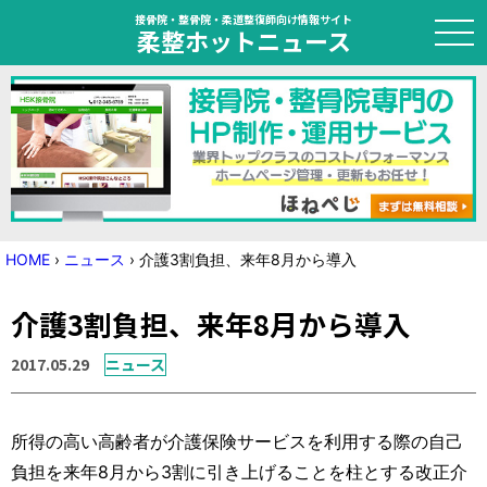
接骨院・整骨院・柔道整復師向け情報サイト
柔整ホットニュース
HOME
トピック
ニュース
HOME
›
ニュース
›
介護3割負担、来年8月から導入
特集
介護3割負担、来年8月から導入
国家試験対策
2017.05.29
ニュース
学会・セミナー情報
所得の高い高齢者が介護保険サービスを利用する際の自己
プライバシーポリシー
サイトマップ
負担を来年8月から3割に引き上げることを柱とする改正介