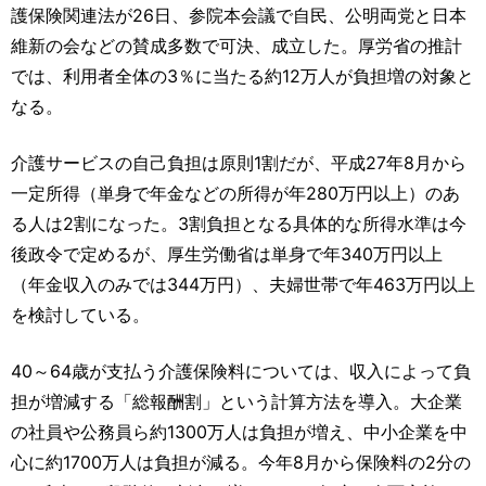
運営元
お問い合わせ
護保険関連法が26日、参院本会議で自民、公明両党と日本
維新の会などの賛成多数で可決、成立した。厚労省の推計
では、利用者全体の3％に当たる約12万人が負担増の対象と
なる。
介護サービスの自己負担は原則1割だが、平成27年8月から
一定所得（単身で年金などの所得が年280万円以上）のあ
る人は2割になった。3割負担となる具体的な所得水準は今
後政令で定めるが、厚生労働省は単身で年340万円以上
（年金収入のみでは344万円）、夫婦世帯で年463万円以上
を検討している。
40～64歳が支払う介護保険料については、収入によって負
担が増減する「総報酬割」という計算方法を導入。大企業
の社員や公務員ら約1300万人は負担が増え、中小企業を中
心に約1700万人は負担が減る。今年8月から保険料の2分の