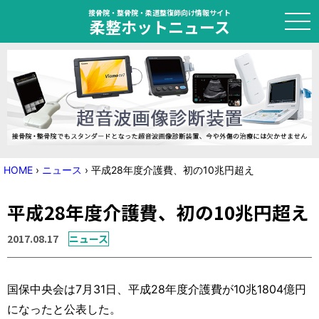
接骨院・整骨院・柔道整復師向け情報サイト
柔整ホットニュース
HOME
トピック
ニュース
HOME
›
ニュース
›
平成28年度介護費、初の10兆円超え
特集
平成28年度介護費、初の10兆円超え
国家試験対策
2017.08.17
ニュース
学会・セミナー情報
国保中央会は7月31日、平成28年度介護費が10兆1804億円
プライバシーポリシー
サイトマップ
になったと公表した。