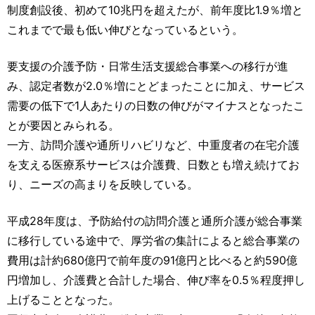
運営元
お問い合わせ
制度創設後、初めて10兆円を超えたが、前年度比1.9％増と
これまでで最も低い伸びとなっているという。
要支援の介護予防・日常生活支援総合事業への移行が進
み、認定者数が2.0％増にとどまったことに加え、サービス
需要の低下で1人あたりの日数の伸びがマイナスとなったこ
とが要因とみられる。
一方、訪問介護や通所リハビリなど、中重度者の在宅介護
を支える医療系サービスは介護費、日数とも増え続けてお
り、ニーズの高まりを反映している。
平成28年度は、予防給付の訪問介護と通所介護が総合事業
に移行している途中で、厚労省の集計によると総合事業の
費用は計約680億円で前年度の91億円と比べると約590億
円増加し、介護費と合計した場合、伸び率を0.5％程度押し
上げることとなった。