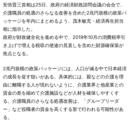
運営元
お問い合わせ
安倍晋三首相は25日、政府の経済財政諮問会議の会合で、
介護職員の処遇のさらなる改善を含めた2兆円規模の政策パ
ッケージを年内にまとめるよう、茂木敏充・経済再生担当
相に指示した。
政府が財政健全化を進める中で、2019年10月の消費税率引
き上げで増える税収の使途の見直しを含めた財源確保策が
焦点となる。
2兆円規模の政策パッケージには、人口が減る中で日本経済
の成長を促す狙いがある。具体的には、親などの介護を理
由に離職する人が現れないように、介護業界と他産業との
賃金の差を縮めて介護施設などが人材を確保しやすくす
る。介護職員のさらなる処遇改善は、「グループリーダ
ー」など役職者の賃金を高くする形で行われる可能性があ
る。