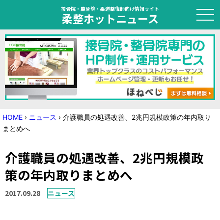
接骨院・整骨院・柔道整復師向け情報サイト
柔整ホットニュース
HOME
トピック
ニュース
HOME
›
ニュース
›
介護職員の処遇改善、2兆円規模政策の年内取り
まとめへ
特集
介護職員の処遇改善、2兆円規模政
国家試験対策
策の年内取りまとめへ
学会・セミナー情報
2017.09.28
ニュース
プライバシーポリシー
サイトマップ