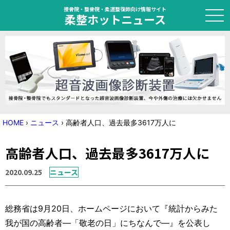
接骨院・整骨院・柔道整復師向け情報サイト
柔整ホットニュース
HOME
トピック
ニュース
HOME
›
ニュース
›
高齢者人口、過去最多3617万人に
特集
高齢者人口、過去最多3617万人に
国家試験対策
2020.09.25
ニュース
学会・セミナー情報
総務省は9月20日、ホームページにおいて『統計からみた
プライバシーポリシー
サイトマップ
我が国の高齢者―「敬老の日」にちなんで―』を公表し