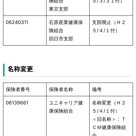
険組合
５/３/３１付）
東京支部
06240311
石原産業健康保
支部廃止（Ｈ２
険組合
５/４/１付）
四日市支部
名称変更
保険者番号
保険者名称
備考
06139661
ユニキャリア健
名称変更（Ｈ２
康保険組合
５/４/１付）
＜旧名称＞：Ｔ
ＣＭ健康保険組
合