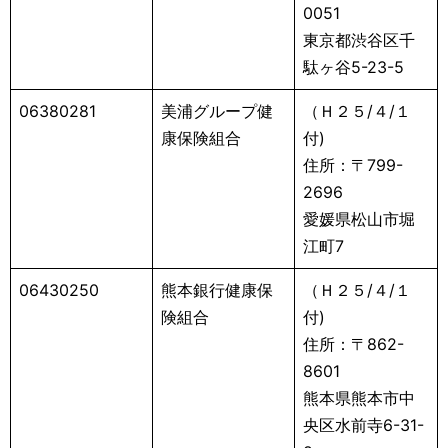
0051
東京都渋谷区千
駄ヶ谷5-23-5
06380281
美浦グループ健
（Ｈ２５/４/１
康保険組合
付)
住所：〒799-
2696
愛媛県松山市堀
江町7
06430250
熊本銀行健康保
（Ｈ２５/４/１
険組合
付)
住所：〒862-
8601
熊本県熊本市中
央区水前寺6-31-