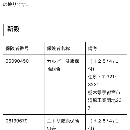
運営元
お問い合わせ
の通りです。
新設
保険者番号
保険者名称
備考
06090450
カルビー健康保
（Ｈ２５/４/１
険組合
付)
住所：〒321-
3231
栃木県宇都宮市
清原工業団地23-
7
06139679
ニトリ健康保険
（Ｈ２５/４/１
組合
付)