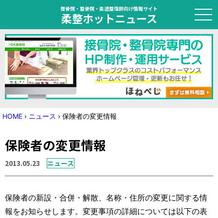
接骨院・整骨院・柔道整復師向け情報サイト
柔整ホットニュース
HOME
トピック
ニュース
HOME
›
ニュース
›
保険者の変更情報
特集
保険者の変更情報
国家試験対策
2013.05.23
ニュース
学会・セミナー情報
保険者の新設・合併・解散、名称・住所の変更に関する情
プライバシーポリシー
サイトマップ
報をお知らせします。変更事項の詳細については以下の表