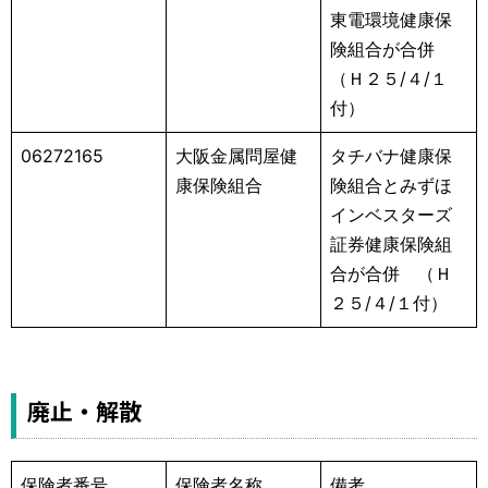
東電環境健康保
険組合が合併
（Ｈ２５/４/１
付）
06272165
大阪金属問屋健
タチバナ健康保
康保険組合
険組合とみずほ
インベスターズ
証券健康保険組
合が合併 （Ｈ
２５/４/１付）
廃止・解散
保険者番号
保険者名称
備考