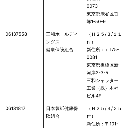
0073
東京都渋谷区笹
塚1-50-9
06137558
三和ホールディ
（Ｈ２５/３/１１
ングス
付）
健康保険組合
新住所：〒175-
0081
東京都板橋区新
河岸2-3-5
三和シャッター
工業（株）本社
ビル4F
06131817
日本製紙健康保
（Ｈ２５/３/２５
険組合
付）
新住所：〒101-