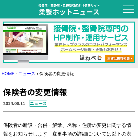
接骨院・整骨院・柔道整復師向け情報サイト
柔整ホットニュース
HOME
トピック
ニュース
HOME
›
ニュース
›
保険者の変更情報
特集
保険者の変更情報
国家試験対策
2014.08.11
ニュース
学会・セミナー情報
保険者の新設・合併・解散、名称・住所の変更に関する情
プライバシーポリシー
サイトマップ
報をお知らせします。変更事項の詳細については以下の表